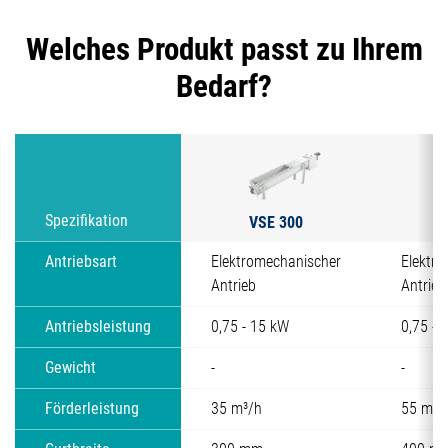
Welches Produkt passt zu Ihrem
Bedarf?
VSE 300
V
Spezifikation
Antriebsart
Elektromechanischer
Elektr
Antrieb
Antrieb
Antriebsleistung
0,75 - 15 kW
0,75 - 
Gewicht
-
-
Förderleistung
35 m³/h
55 m³/