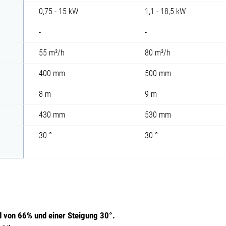
0,75 - 15 kW
1,1 - 18,5 kW
-
-
55 m³/h
80 m³/h
400 mm
500 mm
8 m
9 m
430 mm
530 mm
30 °
30 °
ad von 66% und einer Steigung 30°.