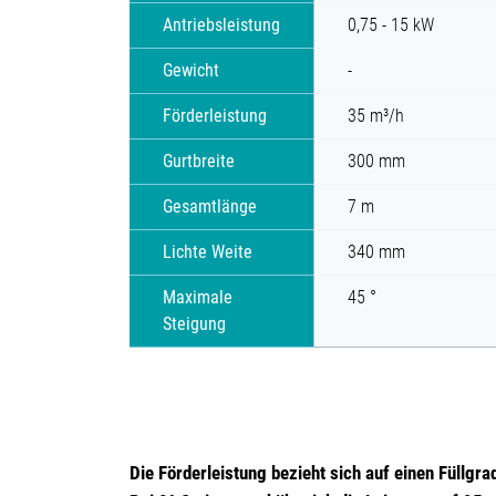
Antriebsleistung
0,75 - 15 kW
Gewicht
-
Förderleistung
35 m³/h
Gurtbreite
300 mm
Gesamtlänge
7 m
Lichte Weite
340 mm
Maximale
45 °
Steigung
Die Förderleistung bezieht sich auf einen Füllgr