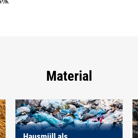
m³/h.
Material
Hausmüll als