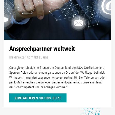
Ansprechpartner weltweit
Ihr direkter Kontakt zu uns!
Ganz gleich, ob sich Ihr Standort in Deutschland, den USA, Großbritannien,
Spanien, Polen oder an einem ganz anderen Ort auf der Weltkugel befindet:
Wir haben immer den passenden Ansprechpartner für Sie. Telefonisch oder
per E-Mail erreichen Sie zu jeder Zeit einen Experten aus unserem Haus,
der sich kompetent um Ihr Anliegen kümmert.
KONTAKTIEREN SIE UNS JETZT