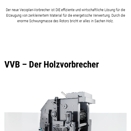
Der neue Vecoplan-Vorbrecher ist DIE effiziente und wirtschaftliche Lösung für die
Erzeugung von zerkleinertem Material für die energetische Verwertung. Durch die
enorme Schwungmasse des Rotors bricht er alles in Sachen Holz.
VVB – Der Holzvorbrecher