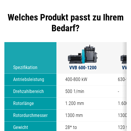
Welches Produkt passt zu Ihrem
Bedarf?
VVB 600-1200
VVB 
Spezifikation
Antriebsleistung
400-800 kW
630-1
Drehzahlbereich
500 1/min
-
Rotorlänge
1.200 mm
1.600
Rotordurchmesser
1300 mm
1300 
Gewicht
28* to
120 to