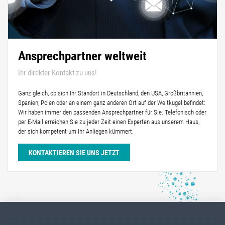
Ansprechpartner weltweit
Ihr direkter Kontakt zu uns!
Ganz gleich, ob sich Ihr Standort in Deutschland, den USA, Großbritannien,
Spanien, Polen oder an einem ganz anderen Ort auf der Weltkugel befindet:
Wir haben immer den passenden Ansprechpartner für Sie. Telefonisch oder
per E-Mail erreichen Sie zu jeder Zeit einen Experten aus unserem Haus,
der sich kompetent um Ihr Anliegen kümmert.
KONTAKTIEREN SIE UNS JETZT