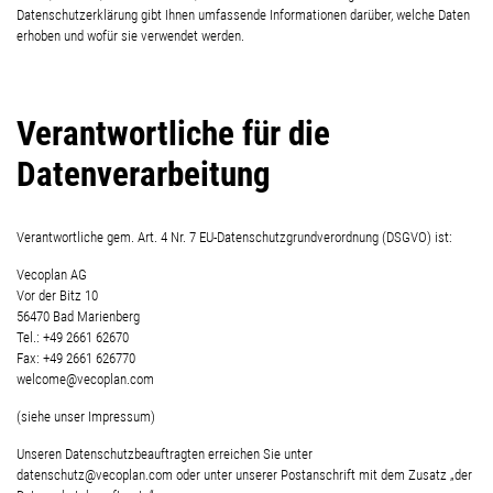
Datenschutzerklärung gibt Ihnen umfassende Informationen darüber, welche Daten
erhoben und wofür sie verwendet werden.
Verantwortliche für die
Datenverarbeitung
Verantwortliche gem. Art. 4 Nr. 7 EU-Datenschutzgrundverordnung (DSGVO) ist:
Vecoplan AG
Vor der Bitz 10
56470 Bad Marienberg
Tel.: +49 2661 62670
Fax: +49 2661 626770
welcome@vecoplan.com
(siehe unser Impressum)
Unseren Datenschutzbeauftragten erreichen Sie unter
datenschutz@vecoplan.com oder unter unserer Postanschrift mit dem Zusatz „der