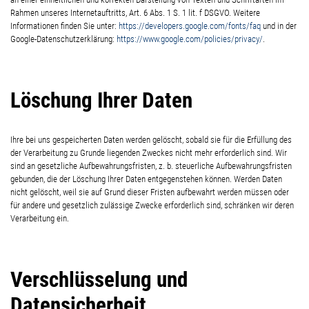
Rahmen unseres Internetauftritts, Art. 6 Abs. 1 S. 1 lit. f DSGVO. Weitere
Informationen finden Sie unter:
https://developers.google.com/fonts/faq
und in der
Google-Datenschutzerklärung:
https://www.google.com/policies/privacy/
.
Löschung Ihrer Daten
Ihre bei uns gespeicherten Daten werden gelöscht, sobald sie für die Erfüllung des
der Verarbeitung zu Grunde liegenden Zweckes nicht mehr erforderlich sind. Wir
sind an gesetzliche Aufbewahrungsfristen, z. b. steuerliche Aufbewahrungsfristen
gebunden, die der Löschung Ihrer Daten entgegenstehen können. Werden Daten
nicht gelöscht, weil sie auf Grund dieser Fristen aufbewahrt werden müssen oder
für andere und gesetzlich zulässige Zwecke erforderlich sind, schränken wir deren
Verarbeitung ein.
Verschlüsselung und
Datensicherheit