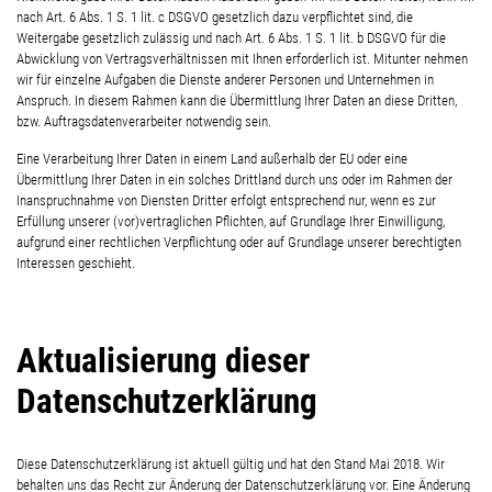
nach Art. 6 Abs. 1 S. 1 lit. c DSGVO gesetzlich dazu verpflichtet sind, die
Weitergabe gesetzlich zulässig und nach Art. 6 Abs. 1 S. 1 lit. b DSGVO für die
Abwicklung von Vertragsverhältnissen mit Ihnen erforderlich ist. Mitunter nehmen
wir für einzelne Aufgaben die Dienste anderer Personen und Unternehmen in
Anspruch. In diesem Rahmen kann die Übermittlung Ihrer Daten an diese Dritten,
bzw. Auftragsdatenverarbeiter notwendig sein.
Eine Verarbeitung Ihrer Daten in einem Land außerhalb der EU oder eine
Übermittlung Ihrer Daten in ein solches Drittland durch uns oder im Rahmen der
Inanspruchnahme von Diensten Dritter erfolgt entsprechend nur, wenn es zur
Erfüllung unserer (vor)vertraglichen Pflichten, auf Grundlage Ihrer Einwilligung,
aufgrund einer rechtlichen Verpflichtung oder auf Grundlage unserer berechtigten
Interessen geschieht.
Aktualisierung dieser
Datenschutzerklärung
Diese Datenschutzerklärung ist aktuell gültig und hat den Stand Mai 2018. Wir
behalten uns das Recht zur Änderung der Datenschutzerklärung vor. Eine Änderung