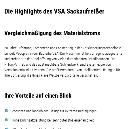
Die Highlights des VSA Sackaufreißer
Vergleichmäßigung des Materialstroms
50 Jahre Erfahrung, Kompetenz und Engineering in der Zerkleinerungstechnologie
bündelt Vecoplan in der Baureihe VSA. Die Maschine ist hervorragend ausgestattet
und profitiert in der Sacköffnung von vielen durchdachten Detaillösungen. Der
HiTorc-Antrieb und das austauschbare Schneidwerk sind Systeme,
die von
Vecoplan entwickelt wurden
. Sie profitieren damit von intelligenten Lösungen für
Ihre Sortierung, die Ihnen klare Wettbewerbsvorteile verschaffen.
Ihre Vorteile auf einen Blick
Robustes und langlebiges Design für extreme Bedingungen
Hohe Durchsatzleistung bei sehr guter Dosiergenauigkeit