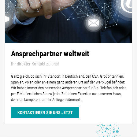
Ansprechpartner weltweit
Ihr direkter Kontakt zu uns!
Ganz gleich, ob sich Ihr Standort in Deutschland, den USA, Großbritannien,
Spanien, Polen oder an einem ganz anderen Ort auf der Weltkugel befindet:
Wir haben immer den passenden Ansprechpartner für Sie. Telefonisch oder
per E-Mail erreichen Sie zu jeder Zeit einen Experten aus unserem Haus,
der sich kompetent um Ihr Anliegen kümmert.
KONTAKTIEREN SIE UNS JETZT