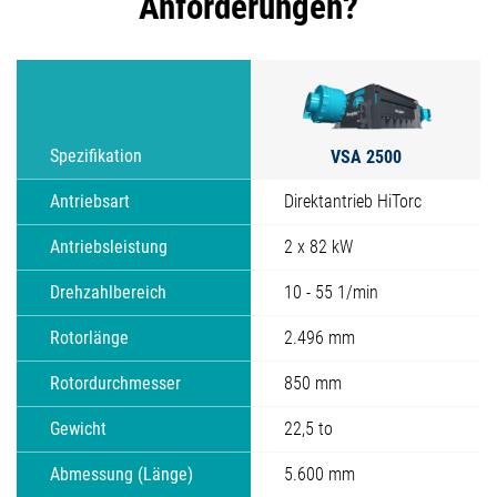
Anforderungen?
VSA 2500
Spezifikation
Antriebsart
Direktantrieb HiTorc
Antriebsleistung
2 x 82 kW
Drehzahlbereich
10 - 55 1/min
Rotorlänge
2.496 mm
Rotordurchmesser
850 mm
Gewicht
22,5 to
Abmessung (Länge)
5.600 mm