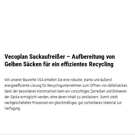
Vecoplan Sackaufreißer – Aufbereitung von
Gelben Säcken für ein effizientes Recycling
Mit unserer Baureihe VSA erhalten Sie eine robuste, starke und äußerst
energieeffiziente Lösung für Recyclingunternehmen zum Öffnen von Abfallsäcken.
Dank der besonderen Konstruktion kann ein vorsichtiges Zerreißen und Entleeren
der Säcke ermöglicht werden, ohne deren Inhalt zu zerkleinern. Somit steht
nachgeschalteten Prozessen ein gleichmäßiges, gut sortierbares Material zur
Verfügung.