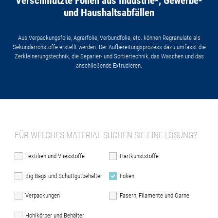
Verschmutzte Folien aus Industrie-, Gewerbe-
und Haushaltsabfällen
Aus Verpackungsfolie, Agrarfolie, Verbundfolie, etc. können Regranulate als
Sekundärrohstoffe erstellt werden. Der Aufbereitungsprozess dazu umfasst die
Zerkleinerungstechnik, die Separier- und Sortiertechnik, das Waschen und das
anschließende Extrudieren.
FÜR WELCHES MATERIAL SUCHEN SIE EINE LÖSUNG?
Textilien und Vliesstoffe
Hartkunststoffe
Big Bags und Schüttgutbehälter
Folien
Verpackungen
Fasern, Filamente und Garne
Hohlkörper und Behälter