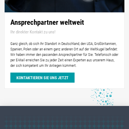
Ansprechpartner weltweit
Ihr direkter Kontakt zu uns!
Ganz gleich, ob sich Ihr Standort in Deutschland, den USA, Großbritannien,
Spanien, Polen oder an einem ganz anderen Ort auf der Weltkugel befindet:
Wir haben immer den passenden Ansprechpartner für Sie. Telefonisch oder
per E-Mail erreichen Sie zu jeder Zeit einen Experten aus unserem Haus,
der sich kompetent um Ihr Anliegen kümmert.
KONTAKTIEREN SIE UNS JETZT