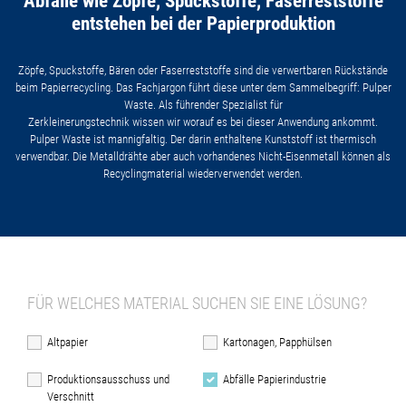
Abfälle wie Zöpfe, Spuckstoffe, Faserreststoffe
entstehen bei der Papierproduktion
Zöpfe, Spuckstoffe, Bären oder Faserreststoffe sind die verwertbaren Rückstände
beim Papierrecycling. Das Fachjargon führt diese unter dem Sammelbegriff: Pulper
Waste. Als führender Spezialist für
Zerkleinerungstechnik wissen wir worauf es bei dieser Anwendung ankommt.
Pulper Waste ist mannigfaltig. Der darin enthaltene Kunststoff ist thermisch
verwendbar. Die Metalldrähte aber auch vorhandenes Nicht-Eisenmetall können als
Recyclingmaterial wiederverwendet werden.
FÜR WELCHES MATERIAL SUCHEN SIE EINE LÖSUNG?
Altpapier
Kartonagen, Papphülsen
Produktionsausschuss und
Abfälle Papierindustrie
Verschnitt