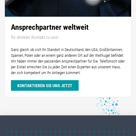
Ansprechpartner weltweit
Ihr direkter Kontakt zu uns!
Ganz gleich, ob sich Ihr Standort in Deutschland, den USA, Großbritannien,
Spanien, Polen oder an einem ganz anderen Ort auf der Weltkugel befindet:
Wir haben immer den passenden Ansprechpartner für Sie. Telefonisch oder
per E-Mail erreichen Sie zu jeder Zeit einen Experten aus unserem Haus,
der sich kompetent um Ihr Anliegen kümmert.
KONTAKTIEREN SIE UNS JETZT