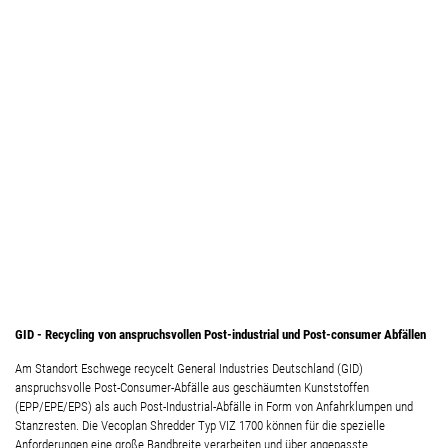
GID - Recycling von anspruchsvollen Post-industrial und Post-consumer Abfällen
Am Standort Eschwege recycelt General Industries Deutschland (GID)
anspruchsvolle Post-Consumer-Abfälle aus geschäumten Kunststoffen
(EPP/EPE/EPS) als auch Post-Industrial-Abfälle in Form von Anfahrklumpen und
Stanzresten. Die Vecoplan Shredder Typ VIZ 1700 können für die spezielle
Anforderungen eine große Bandbreite verarbeiten und über angepasste