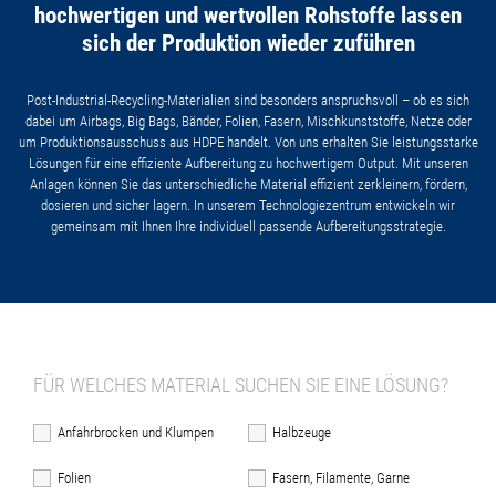
hochwertigen und wertvollen Rohstoffe lassen
sich der Produktion wieder zuführen
Post-Industrial-Recycling-Materialien sind besonders anspruchsvoll – ob es sich
dabei um Airbags, Big Bags, Bänder, Folien, Fasern, Mischkunststoffe, Netze oder
um Produktionsausschuss aus HDPE handelt. Von uns erhalten Sie leistungsstarke
Lösungen für eine effiziente Aufbereitung zu hochwertigem Output. Mit unseren
Anlagen können Sie das unterschiedliche Material effizient zerkleinern, fördern,
dosieren und sicher lagern. In unserem Technologiezentrum entwickeln wir
gemeinsam mit Ihnen Ihre individuell passende Aufbereitungsstrategie.
FÜR WELCHES MATERIAL SUCHEN SIE EINE LÖSUNG?
Anfahrbrocken und Klumpen
Halbzeuge
Folien
Fasern, Filamente, Garne