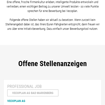
Eine offene, frische Firmenkultur erleben, intelligente Produkte entwickeln und
vertreiben, einen wichtigen Beitrag zu unserer Umwelt leisten - so viele Punkte
sprechen für eine Bewerbung bei Vecoplan.
Folgende offene Stellen haben wir aktuell zu besetzen. Wenn zurzeit kein
Stellenangebot dabei ist, das Ihren/Euren Fähigkeiten entspricht, dann freuen wir
uns über eine Initiativbewerbung. Dazu einfach unser Bewerbungstool nutzen.
Offene Stellenanzeigen
PROFESSIONAL JOB
VECOPLAN AG BAD MARIENBERG
VECOPLAN AG