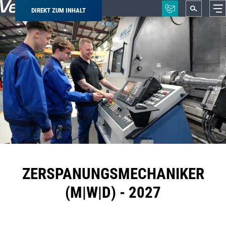
DIREKT ZUM INHALT
Pfadnavigation
ZERSPANUNGSMECHANIKER
(M|W|D) - 2027