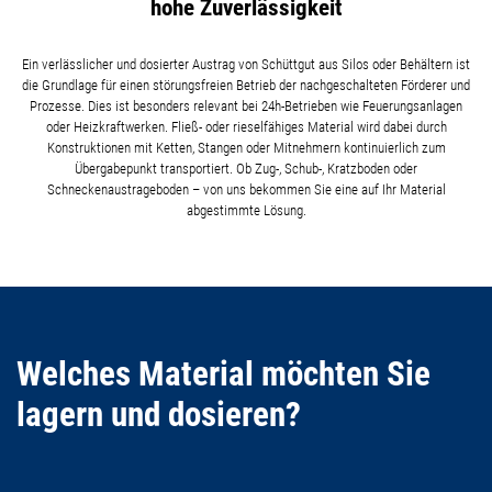
hohe Zuverlässigkeit
Ein verlässlicher und dosierter Austrag von Schüttgut aus Silos oder Behältern ist
die Grundlage für einen störungsfreien Betrieb der nachgeschalteten Förderer und
Prozesse. Dies ist besonders relevant bei 24h-Betrieben wie Feuerungsanlagen
oder Heizkraftwerken. Fließ- oder rieselfähiges Material wird dabei durch
Konstruktionen mit Ketten, Stangen oder Mitnehmern kontinuierlich zum
Übergabepunkt transportiert. Ob Zug-, Schub-, Kratzboden oder
Schneckenaustrageboden – von uns bekommen Sie eine auf Ihr Material
abgestimmte Lösung.
Welches Material möchten Sie
lagern und dosieren?