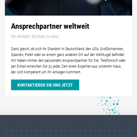
Ansprechpartner weltweit
Ihr direkter Kontakt zu uns!
Ganz gleich, ob sich Ihr Standort in Deutschland, den USA, Großbritannien,
Spanien, Polen oder an einem ganz anderen Ort auf der Weltkugel befindet:
Wir haben immer den passenden Ansprechpartner für Sie. Telefonisch oder
per E-Mail erreichen Sie zu jeder Zeit einen Experten aus unserem Haus,
der sich kompetent um Ihr Anliegen kümmert.
KONTAKTIEREN SIE UNS JETZT