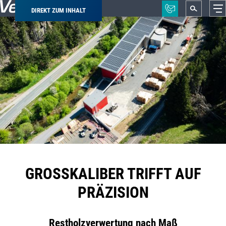
DIREKT ZUM INHALT
Pfadnavigation
GROSSKALIBER TRIFFT AUF P
RÄZISION
Restholzverwertung nach Maß