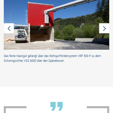
Das feine Hackgut gelangt über das Rohrgurtfördersystem VRF 500 P zu dem
Schwingsichter VSS 6000 über den Späneboxen.