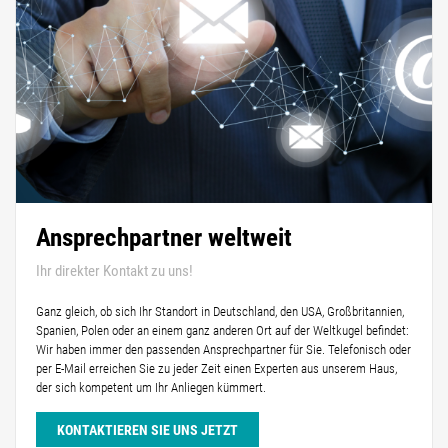
Ansprechpartner weltweit
Ihr direkter Kontakt zu uns!
Ganz gleich, ob sich Ihr Standort in Deutschland, den USA, Großbritannien,
Spanien, Polen oder an einem ganz anderen Ort auf der Weltkugel befindet:
Wir haben immer den passenden Ansprechpartner für Sie. Telefonisch oder
per E-Mail erreichen Sie zu jeder Zeit einen Experten aus unserem Haus,
der sich kompetent um Ihr Anliegen kümmert.
KONTAKTIEREN SIE UNS JETZT