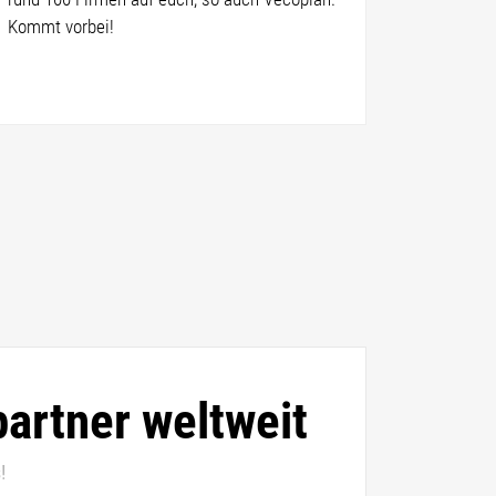
Kommt vorbei!
artner weltweit
!