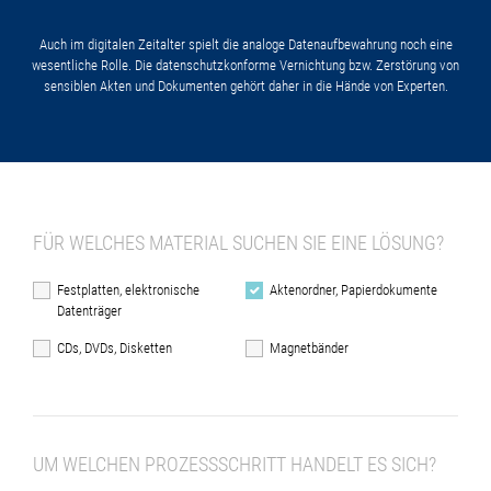
Auch im digitalen Zeitalter spielt die analoge Datenaufbewahrung noch eine
wesentliche Rolle. Die datenschutzkonforme Vernichtung bzw. Zerstörung von
sensiblen Akten und Dokumenten gehört daher in die Hände von Experten.
FÜR WELCHES MATERIAL SUCHEN SIE EINE LÖSUNG?
Festplatten, elektronische
Aktenordner, Papierdokumente
Datenträger
CDs, DVDs, Disketten
Magnetbänder
UM WELCHEN PROZESSSCHRITT HANDELT ES SICH?