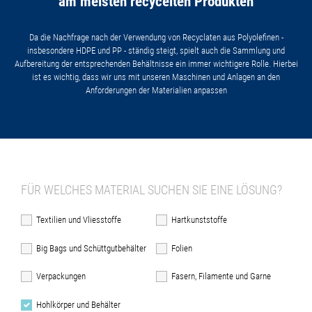
am meisten recycelten Produkten
Da die Nachfrage nach der Verwendung von Recyclaten aus Polyolefinen -
insbesondere HDPE und PP - ständig steigt, spielt auch die Sammlung und
Aufbereitung der entsprechenden Behältnisse ein immer wichtigere Rolle. Hierbei
ist es wichtig, dass wir uns mit unseren Maschinen und Anlagen an den
Anforderungen der Materialien anpassen
FÜR WELCHES MATERIAL SUCHEN SIE EINE LÖSUNG?
Textilien und Vliesstoffe
Hartkunststoffe
Big Bags und Schüttgutbehälter
Folien
Verpackungen
Fasern, Filamente und Garne
Hohlkörper und Behälter