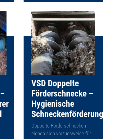
VSD Doppelte
 –
Förderschnecke –
rer
Hygienische
l
Schneckenförderung
Doppelte Förderschnecken
eignen sich vorzugsweise für