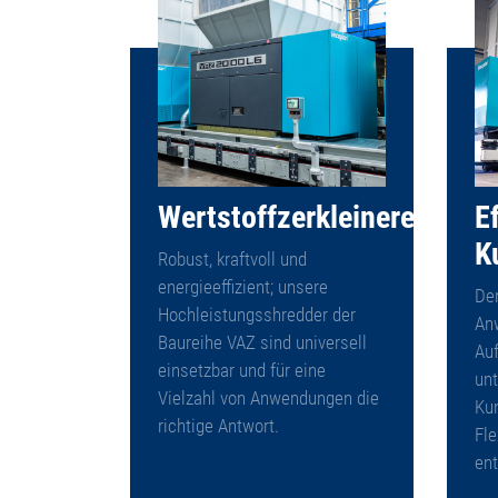
Wertstoffzerkleinerer
Ef
K
Robust, kraftvoll und
energieeffizient; unsere
Der
Hochleistungsshredder der
An
Baureihe VAZ sind universell
Auf
einsetzbar und für eine
unt
Vielzahl von Anwendungen die
Kun
richtige Antwort.
Fle
ent