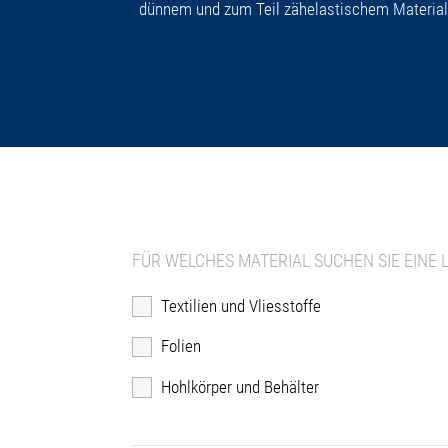
dünnem und zum Teil zähelastischem Material s
FÜR WELCHES MATERIAL SUCHEN SIE EINE 
Textilien und Vliesstoffe
Folien
Hohlkörper und Behälter