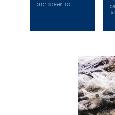
geschlossenen Trog.
tra
Un