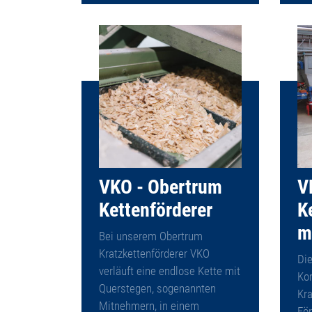
VKO - Obertrum
V
Kettenförderer
K
m
Bei unserem Obertrum
Kratzkettenförderer VKO
Die
verläuft eine endlose Kette mit
Ko
Querstegen, sogenannten
Kra
Mitnehmern, in einem
Fö