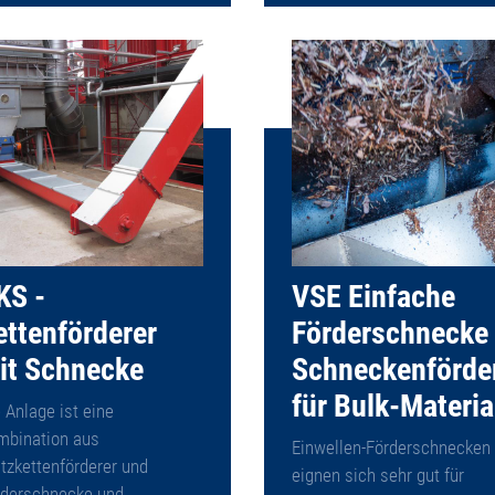
KS -
VSE Einfache
ettenförderer
Förderschnecke
it Schnecke
Schneckenförde
für Bulk-Materia
 Anlage ist eine
mbination aus
Einwellen-Förderschnecken
tzkettenförderer und
eignen sich sehr gut für
rderschnecke und