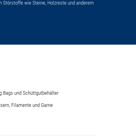
h Störstoffe wie Steine, Holzreste und anderem
g Bags und Schüttgutbehälter
sern, Filamente und Garne