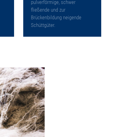
pulverförmige, schwer
fließende und zur
Brückenbildung neigende
Schüttgüter.