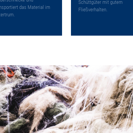
Schüttgüter mit gutem
nsportiert das Material im
Fließverhalten.
tertrum.