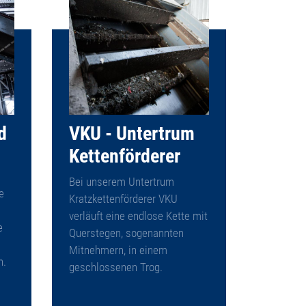
d
VKU - Untertrum
Kettenförderer
Bei unserem Untertrum
e
Kratzkettenförderer VKU
verläuft eine endlose Kette mit
e
Querstegen, sogenannten
Mitnehmern, in einem
n.
geschlossenen Trog.