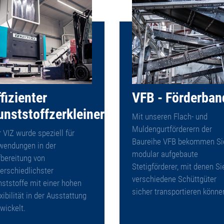
fizienter
VFB - Förderban
unststoffzerkleinerer
Mit unseren Flach- und
Muldengurtförderern der
 VIZ wurde speziell für
Baureihe VFB bekommen Si
wendungen in der
modular aufgebaute
bereitung von
Stetigförderer, mit denen Si
erschiedlichster
verschiedene Schüttgüter
ststoffe mit einer hohen
sicher transportieren könne
xibilität in der Ausstattung
wickelt.