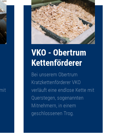
VKO - Obertrum
Kettenförderer
Bei unserem Obertrum
Kratzkettenförderer VKO
mit
verläuft eine endlose Kette mit
Querstegen, sogenannten
Mitnehmern, in einem
geschlossenen Trog.