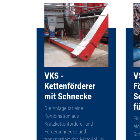
VKS -
V
Kettenförderer
F
mit Schnecke
S
f
Die Anlage ist eine
Kombination aus
Ei
Kratzkettenförderer und
eig
Förderschnecke und
Sc
transportiert das Material im