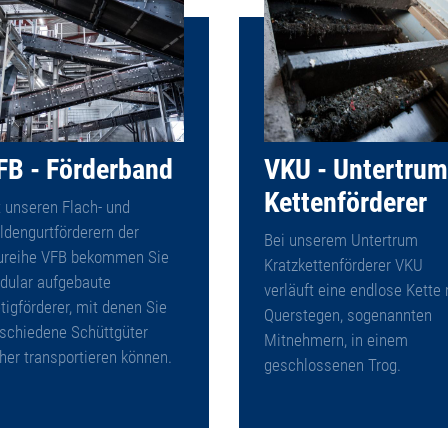
FB - Förderband
VKU - Untertrum
Kettenförderer
 unseren Flach- und
dengurtförderern der
Bei unserem Untertrum
ureihe VFB bekommen Sie
Kratzkettenförderer VKU
dular aufgebaute
verläuft eine endlose Kette 
tigförderer, mit denen Sie
Querstegen, sogenannten
rschiedene Schüttgüter
Mitnehmern, in einem
her transportieren können.
geschlossenen Trog.