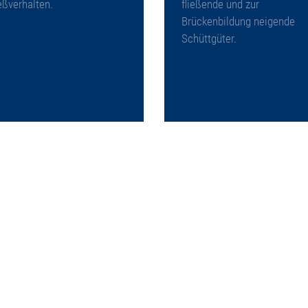
eßverhalten.
fließende und zur
Brückenbildung neigende
Schüttgüter.