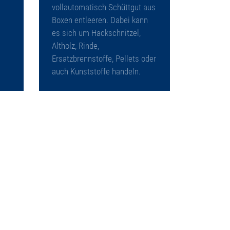
vollautomatisch Schüttgut aus
Boxen entleeren. Dabei kann
es sich um Hackschnitzel,
Altholz, Rinde,
Ersatzbrennstoffe, Pellets oder
auch Kunststoffe handeln.