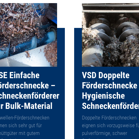
SE Einfache
VSD Doppelte
örderschnecke –
Förderschnecke
chneckenförderer
Hygienische
ür Bulk-Material
Schneckenförde
nwellen-Förderschnecken
Doppelte Förderschnecken
nen sich sehr gut für
eignen sich vorzugsweise f
hüttgüter mit gutem
pulverförmige, schwer