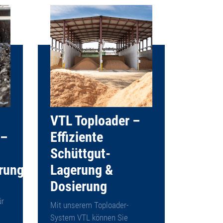
VTL Toploader –
 –
Effiziente
Schüttgut-
rung
Lagerung &
Dosierung
ür
Mit unserem Toploader-
System VTL können Sie