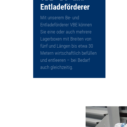
Entladeförderer
Mit unserem Be- und
Entladeförderer VBE können
Sie eine oder auch mehrere
Lagerboxen mit Breiten von
fünf und Längen bis etwa 30
Metern wirtschaftlich befüllen
und entleeren – bei Bedarf
auch gleichzeitig.