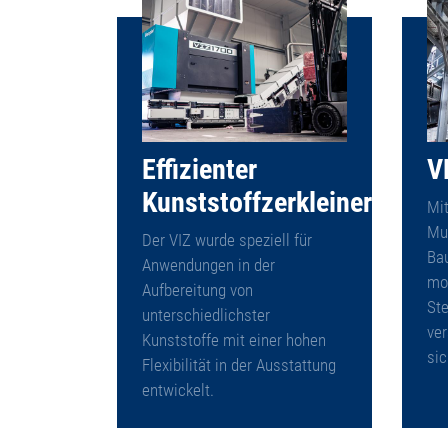
Effizienter
V
Kunststoffzerkleinerer
Mit
Mul
Der VIZ wurde speziell für
Ba
Anwendungen in der
mo
Aufbereitung von
Ste
unterschiedlichster
ve
Kunststoffe mit einer hohen
sic
Flexibilität in der Ausstattung
entwickelt.