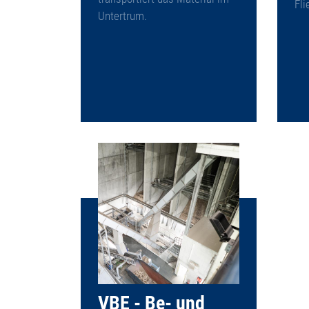
Fli
Untertrum.
VBE - Be- und