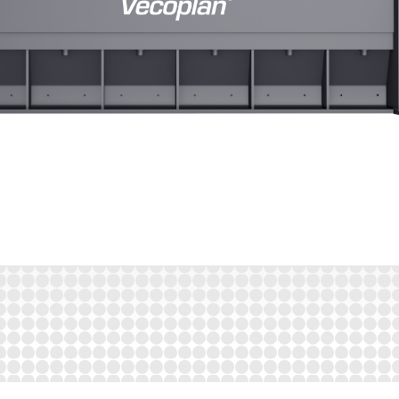
d profitiert in der Sacköffnung von vielen durchdachten Detaillösun