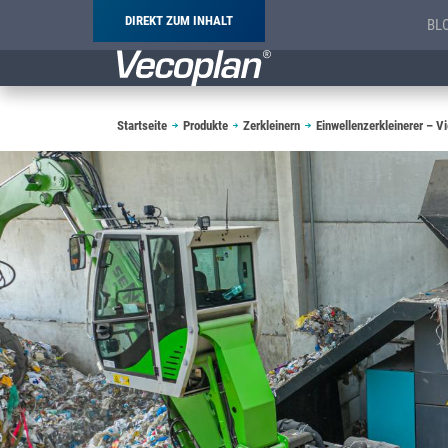
DIREKT ZUM INHALT
BL
Pfadnavigation
Startseite
Produkte
Zerkleinern
Einwellenzerkleinerer – Vi