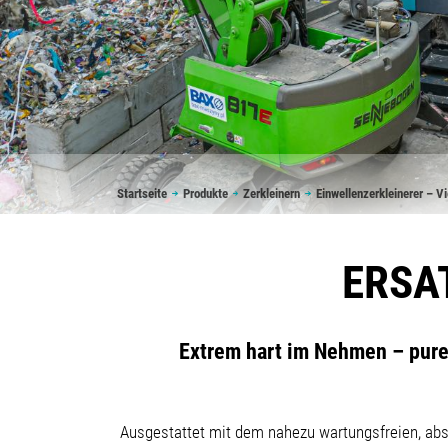
Pfadnavigation
Startseite
Produkte
Zerkleinern
Einwellenzerkleinerer – Vi
ERSA
Extrem hart im Nehmen – pure 
Ausgestattet mit dem nahezu wartungsfreien, abso