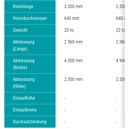
Rotorlänge
2.500 mm
2.500
Rotordurchmesser
640 mm
640 m
Gewicht
20 to
22 to
Abmessung
2.960 mm
2.960
(Länge)
Abmessung
4.300 mm
4.940
(Breite)
Abmessung
2.300 mm
2.300
(Höhe)
Einlaufhöhe
-
-
Einlaufbreite
-
-
Durchsatzleistung
-
-