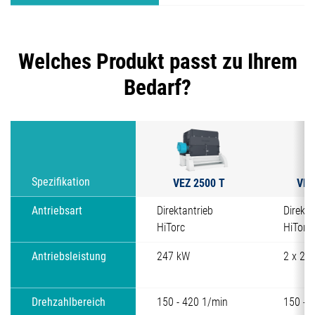
Welches Produkt passt zu Ihrem
Bedarf?
VEZ 2500 T
VEZ
Spezifikation
Antriebsart
Direktantrieb
Direkta
HiTorc
HiTorc
Antriebsleistung
247 kW
2 x 24
Drehzahlbereich
150 - 420 1/min
150 - 