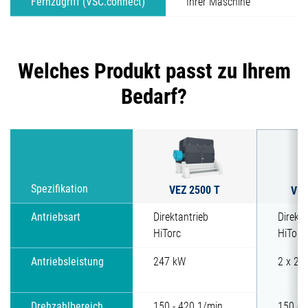
Fernzugriff (VSC.connect)
Ihrer Maschine
Welches Produkt passt zu Ihrem
Bedarf?
VEZ 2500 T
Spezifikation
VEZ
Antriebsart
Direktantrieb
Direkta
HiTorc
HiTorc
Antriebsleistung
247 kW
2 x 24
Drehzahlbereich
150 - 420 1/min
150 - 