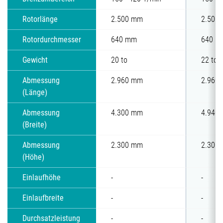
Rotorlänge
2.500 mm
2.500
Rotordurchmesser
640 mm
640 m
Gewicht
20 to
22 to
Abmessung
2.960 mm
2.960
(Länge)
Abmessung
4.300 mm
4.940
(Breite)
Abmessung
2.300 mm
2.300
(Höhe)
Einlaufhöhe
-
-
Einlaufbreite
-
-
Durchsatzleistung
-
-