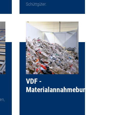
Schüttgüter.
VDF -
Materialannahmebunker
en,