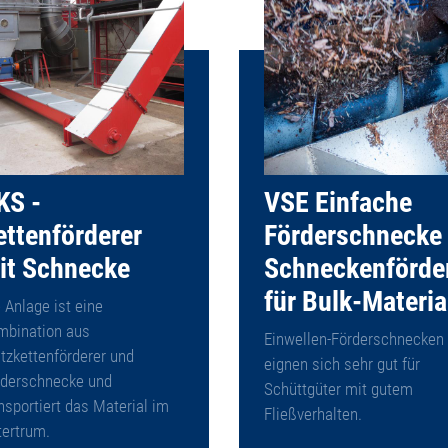
KS -
VSE Einfache
ettenförderer
Förderschnecke
it Schnecke
Schneckenförde
für Bulk-Materia
 Anlage ist eine
mbination aus
Einwellen-Förderschnecken
tzkettenförderer und
eignen sich sehr gut für
rderschnecke und
Schüttgüter mit gutem
nsportiert das Material im
Fließverhalten.
tertrum.