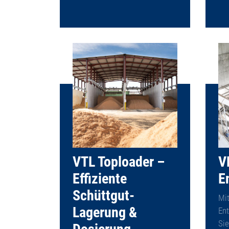
VTL Toploader –
V
Effiziente
E
Schüttgut-
Mi
Lagerung &
Ent
Sie
Dosierung