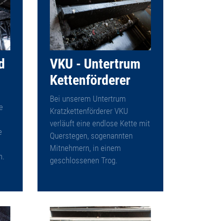
d
VKU - Untertrum
Kettenförderer
Bei unserem Untertrum
e
Kratzkettenförderer VKU
verläuft eine endlose Kette mit
e
Querstegen, sogenannten
Mitnehmern, in einem
n.
geschlossenen Trog.