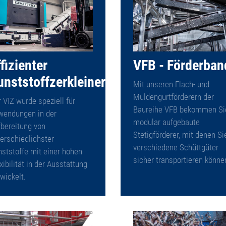
fizienter
VFB - Förderban
unststoffzerkleinerer
Mit unseren Flach- und
Muldengurtförderern der
 VIZ wurde speziell für
Baureihe VFB bekommen Si
wendungen in der
modular aufgebaute
bereitung von
Stetigförderer, mit denen Si
erschiedlichster
verschiedene Schüttgüter
ststoffe mit einer hohen
sicher transportieren könne
xibilität in der Ausstattung
wickelt.