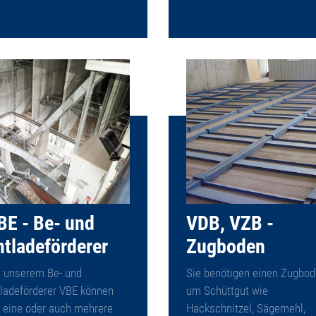
BE - Be- und
VDB, VZB -
ntladeförderer
Zugboden
t unserem Be- und
Sie benötigen einen Zugbod
ladeförderer VBE können
um Schüttgut wie
 eine oder auch mehrere
Hackschnitzel, Sägemehl,