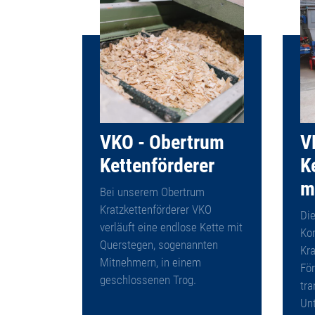
VKO - Obertrum
V
Kettenförderer
K
m
Bei unserem Obertrum
Kratzkettenförderer VKO
Die
verläuft eine endlose Kette mit
Ko
Querstegen, sogenannten
Kra
Mitnehmern, in einem
Fö
geschlossenen Trog.
tra
Un