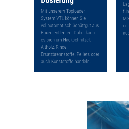
Lag
Mit unserem Toploader-
fün
System VTL können Sie
Met
vollautomatisch Schüttgut aus
und
Boxen entleeren. Dabei kann
auc
es sich um Hackschnitzel,
Altholz, Rinde,
Ersatzbrennstoffe, Pellets oder
auch Kunststoffe handeln.