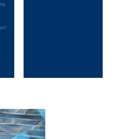
rte
en?