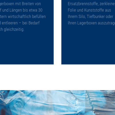
erboxen mit Breiten von
Ersatzbrennstoffe, zerkleine
f und Längen bis etwa 30
Folie und Kunststoffe aus
ern wirtschaftlich befüllen
Ihrem Silo, Tiefbunker oder
 entleeren – bei Bedarf
Ihren Lagerboxen auszutrag
h gleichzeitig.