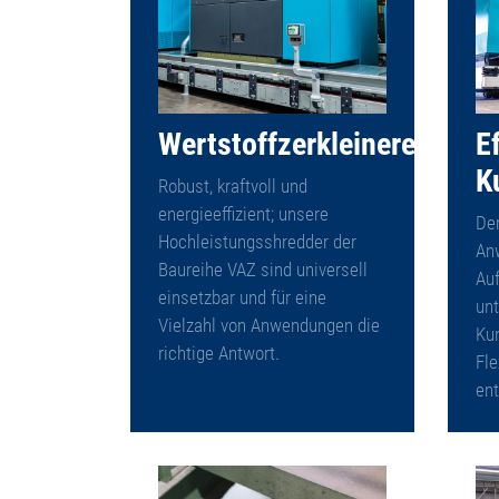
Wertstoffzerkleinerer
Ef
K
Robust, kraftvoll und
energieeffizient; unsere
Der
Hochleistungsshredder der
An
Baureihe VAZ sind universell
Auf
einsetzbar und für eine
unt
Vielzahl von Anwendungen die
Kun
richtige Antwort.
Fle
ent