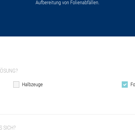
Aufbereitung von Folienabfällen.
LÖSUNG?
Halbzeuge
Fo
 SICH?