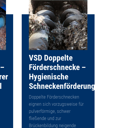
VSD Doppelte
 –
Förderschnecke –
rer
Hygienische
l
Schneckenförderung
Doppelte Förderschnecken
eignen sich vorzugsweise für
pulverförmige, schwer
fließende und zur
Brückenbildung neigende