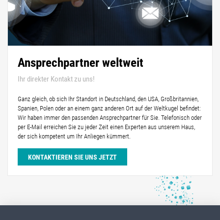
Ansprechpartner weltweit
Ihr direkter Kontakt zu uns!
Ganz gleich, ob sich Ihr Standort in Deutschland, den USA, Großbritannien,
Spanien, Polen oder an einem ganz anderen Ort auf der Weltkugel befindet:
Wir haben immer den passenden Ansprechpartner für Sie. Telefonisch oder
per E-Mail erreichen Sie zu jeder Zeit einen Experten aus unserem Haus,
der sich kompetent um Ihr Anliegen kümmert.
KONTAKTIEREN SIE UNS JETZT