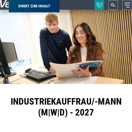
DIREKT ZUM INHALT
Pfadnavigation
INDUSTRIEKAUFFRAU/-MANN
(M|W|D) - 2027