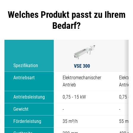
Welches Produkt passt zu Ihrem
Bedarf?
VSE 300
V
Spezifikation
Antriebsart
Elektromechanischer
Elektr
Antrieb
Antrieb
Antriebsleistung
0,75 - 15 kW
0,75 - 
Gewicht
-
-
Förderleistung
35 m³/h
55 m³/