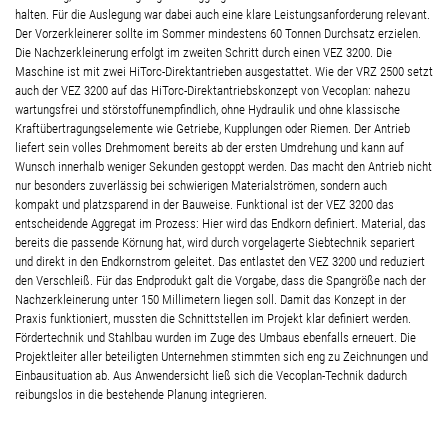
halten. Für die Auslegung war dabei auch eine klare Leistungsanforderung relevant.
Der Vorzerkleinerer sollte im Sommer mindestens 60 Tonnen Durchsatz erzielen.
Die Nachzerkleinerung erfolgt im zweiten Schritt durch einen VEZ 3200. Die
Maschine ist mit zwei HiTorc-Direktantrieben ausgestattet. Wie der VRZ 2500 setzt
auch der VEZ 3200 auf das HiTorc-Direktantriebskonzept von Vecoplan: nahezu
wartungsfrei und störstoffunempfindlich, ohne Hydraulik und ohne klassische
Kraftübertragungselemente wie Getriebe, Kupplungen oder Riemen. Der Antrieb
liefert sein volles Drehmoment bereits ab der ersten Umdrehung und kann auf
Wunsch innerhalb weniger Sekunden gestoppt werden. Das macht den Antrieb nicht
nur besonders zuverlässig bei schwierigen Materialströmen, sondern auch
kompakt und platzsparend in der Bauweise. Funktional ist der VEZ 3200 das
entscheidende Aggregat im Prozess: Hier wird das Endkorn definiert. Material, das
bereits die passende Körnung hat, wird durch vorgelagerte Siebtechnik separiert
und direkt in den Endkornstrom geleitet. Das entlastet den VEZ 3200 und reduziert
den Verschleiß. Für das Endprodukt galt die Vorgabe, dass die Spangröße nach der
Nachzerkleinerung unter 150 Millimetern liegen soll. Damit das Konzept in der
Praxis funktioniert, mussten die Schnittstellen im Projekt klar definiert werden.
Fördertechnik und Stahlbau wurden im Zuge des Umbaus ebenfalls erneuert. Die
Projektleiter aller beteiligten Unternehmen stimmten sich eng zu Zeichnungen und
Einbausituation ab. Aus Anwendersicht ließ sich die Vecoplan-Technik dadurch
reibungslos in die bestehende Planung integrieren.