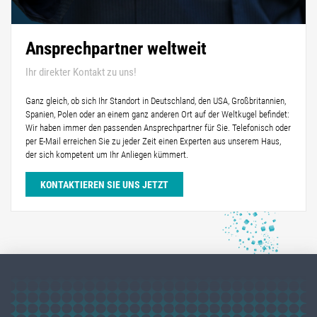
Ansprechpartner weltweit
Ihr direkter Kontakt zu uns!
Ganz gleich, ob sich Ihr Standort in Deutschland, den USA, Großbritannien,
Spanien, Polen oder an einem ganz anderen Ort auf der Weltkugel befindet:
Wir haben immer den passenden Ansprechpartner für Sie. Telefonisch oder
per E-Mail erreichen Sie zu jeder Zeit einen Experten aus unserem Haus,
der sich kompetent um Ihr Anliegen kümmert.
KONTAKTIEREN SIE UNS JETZT