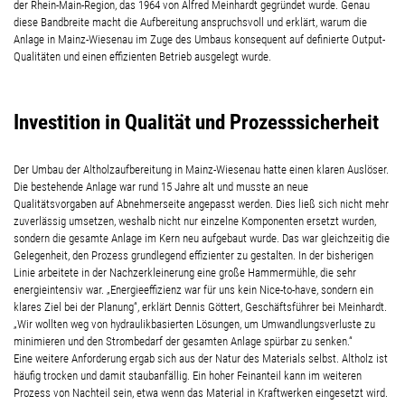
der Rhein-Main-Region, das 1964 von Alfred Meinhardt gegründet wurde. Genau
diese Bandbreite macht die Aufbereitung anspruchsvoll und erklärt, warum die
Anlage in Mainz-Wiesenau im Zuge des Umbaus konsequent auf definierte Output-
Qualitäten und einen effizienten Betrieb ausgelegt wurde.
Investition in Qualität und Prozesssicherheit
Der Umbau der Altholzaufbereitung in Mainz-Wiesenau hatte einen klaren Auslöser.
Die bestehende Anlage war rund 15 Jahre alt und musste an neue
Qualitätsvorgaben auf Abnehmerseite angepasst werden. Dies ließ sich nicht mehr
zuverlässig umsetzen, weshalb nicht nur einzelne Komponenten ersetzt wurden,
sondern die gesamte Anlage im Kern neu aufgebaut wurde. Das war gleichzeitig die
Gelegenheit, den Prozess grundlegend effizienter zu gestalten. In der bisherigen
Linie arbeitete in der Nachzerkleinerung eine große Hammermühle, die sehr
energieintensiv war. „Energieeffizienz war für uns kein Nice-to-have, sondern ein
klares Ziel bei der Planung“, erklärt Dennis Göttert, Geschäftsführer bei Meinhardt.
„Wir wollten weg von hydraulikbasierten Lösungen, um Umwandlungsverluste zu
minimieren und den Strombedarf der gesamten Anlage spürbar zu senken.“
Eine weitere Anforderung ergab sich aus der Natur des Materials selbst. Altholz ist
häufig trocken und damit staubanfällig. Ein hoher Feinanteil kann im weiteren
Prozess von Nachteil sein, etwa wenn das Material in Kraftwerken eingesetzt wird.