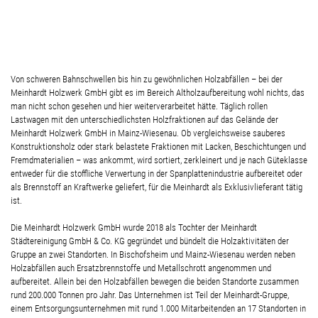
Von schweren Bahnschwellen bis hin zu gewöhnlichen Holzabfällen – bei der
Meinhardt Holzwerk GmbH gibt es im Bereich Altholzaufbereitung wohl nichts, das
man nicht schon gesehen und hier weiterverarbeitet hätte. Täglich rollen
Lastwagen mit den unterschiedlichsten Holzfraktionen auf das Gelände der
Meinhardt Holzwerk GmbH in Mainz-Wiesenau. Ob vergleichsweise sauberes
Konstruktionsholz oder stark belastete Fraktionen mit Lacken, Beschichtungen und
Fremdmaterialien – was ankommt, wird sortiert, zerkleinert und je nach Güteklasse
entweder für die stoffliche Verwertung in der Spanplattenindustrie aufbereitet oder
als Brennstoff an Kraftwerke geliefert, für die Meinhardt als Exklusivlieferant tätig
ist.
Die Meinhardt Holzwerk GmbH wurde 2018 als Tochter der Meinhardt
Städtereinigung GmbH & Co. KG gegründet und bündelt die Holzaktivitäten der
Gruppe an zwei Standorten. In Bischofsheim und Mainz-Wiesenau werden neben
Holzabfällen auch Ersatzbrennstoffe und Metallschrott angenommen und
aufbereitet. Allein bei den Holzabfällen bewegen die beiden Standorte zusammen
rund 200.000 Tonnen pro Jahr. Das Unternehmen ist Teil der Meinhardt-Gruppe,
einem Entsorgungsunternehmen mit rund 1.000 Mitarbeitenden an 17 Standorten in