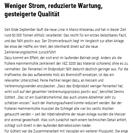
Weniger Strom, reduzierte Wartung,
gesteigerte Qualität
Seit Ende September läuft die neue Linie in Mainz-Wiesenau und hat in dieser Zeit
rund 60.000 Tonnen Altholz verarbeitet. Das reicht für ein erstes belastbares Fazit,
und das fällt positiv aus: Der Stromverbrauch liegt im Vergleich zur alten Anlage
bei etwa der Hälfte; ein Wert, den Meinhardt direkt auf die neue
Zerkleinerungstechnik zurückführt.
Dazu kommt ein Effekt, der sich erst im laufenden Betrieb zeigt. Anders als die
frühere Hammermühle zerkleinert der VEZ 3200 das Material schonend, ohne es zu
vermahlen. Der Feinanteil im Endprodukt fällt dadurch deutlich geringer aus. Für die
Kraftwerke, die das aufbereitete Holz als Brennstoff einsetzen, ist das ein
relevanter Unterschied. Feine Partikel neigen dazu, an Kesseln und
Verbrennungswänden anzubacken. „Dass das Endprodukt weniger Feinanteil hat,
wirkt sich auf den gesamten Verbrennungsprozess positiv aus“, berichtet Dennis
Göttert. „Das ist ein Qualitätsmerkmal, das auch unsere Abnehmer sehr zu
schätzen wissen.“ Auch der Wartungsaufwand konnte reduziert werden: Bei der
früheren Hammermühle mussten die Schlegel alle vier bis sechs Wochen
getauscht werden – seit der Inbetriebnahme der neuen Anlage wurden die Messer
erst einmal gewechselt. Was sich zunächst nach einem technischen Detail anhört,
schlägt sich direkt in den laufenden Betriebskosten nieder.
Für Göttert war die Zusammenarbeit mit Vecoplan ein weiterer Pluspunkt. Die enge