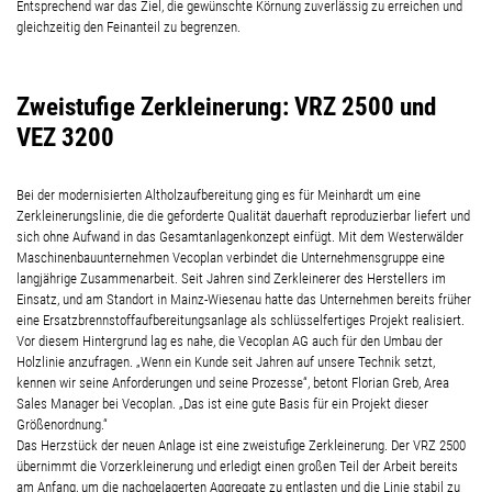
Entsprechend war das Ziel, die gewünschte Körnung zuverlässig zu erreichen und
gleichzeitig den Feinanteil zu begrenzen.
Zweistufige Zerkleinerung: VRZ 2500 und
VEZ 3200
Bei der modernisierten Altholzaufbereitung ging es für Meinhardt um eine
Zerkleinerungslinie, die die geforderte Qualität dauerhaft reproduzierbar liefert und
sich ohne Aufwand in das Gesamtanlagenkonzept einfügt. Mit dem Westerwälder
Maschinenbauunternehmen Vecoplan verbindet die Unternehmensgruppe eine
langjährige Zusammenarbeit. Seit Jahren sind Zerkleinerer des Herstellers im
Einsatz, und am Standort in Mainz-Wiesenau hatte das Unternehmen bereits früher
eine Ersatzbrennstoffaufbereitungsanlage als schlüsselfertiges Projekt realisiert.
Vor diesem Hintergrund lag es nahe, die Vecoplan AG auch für den Umbau der
Holzlinie anzufragen. „Wenn ein Kunde seit Jahren auf unsere Technik setzt,
kennen wir seine Anforderungen und seine Prozesse“, betont Florian Greb, Area
Sales Manager bei Vecoplan. „Das ist eine gute Basis für ein Projekt dieser
Größenordnung.“
Das Herzstück der neuen Anlage ist eine zweistufige Zerkleinerung. Der VRZ 2500
übernimmt die Vorzerkleinerung und erledigt einen großen Teil der Arbeit bereits
am Anfang, um die nachgelagerten Aggregate zu entlasten und die Linie stabil zu