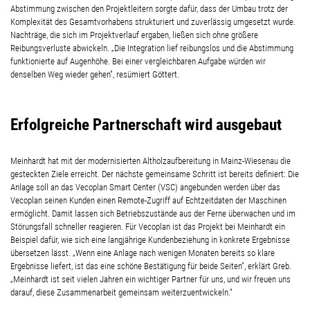
Abstimmung zwischen den Projektleitern sorgte dafür, dass der Umbau trotz der
Komplexität des Gesamtvorhabens strukturiert und zuverlässig umgesetzt wurde.
Nachträge, die sich im Projektverlauf ergaben, ließen sich ohne größere
Reibungsverluste abwickeln. „Die Integration lief reibungslos und die Abstimmung
funktionierte auf Augenhöhe. Bei einer vergleichbaren Aufgabe würden wir
denselben Weg wieder gehen", resümiert Göttert.
Erfolgreiche Partnerschaft wird ausgebaut
Meinhardt hat mit der modernisierten Altholzaufbereitung in Mainz-Wiesenau die
gesteckten Ziele erreicht. Der nächste gemeinsame Schritt ist bereits definiert: Die
Anlage soll an das Vecoplan Smart Center (VSC) angebunden werden über das
Vecoplan seinen Kunden einen Remote-Zugriff auf Echtzeitdaten der Maschinen
ermöglicht. Damit lassen sich Betriebszustände aus der Ferne überwachen und im
Störungsfall schneller reagieren. Für Vecoplan ist das Projekt bei Meinhardt ein
Beispiel dafür, wie sich eine langjährige Kundenbeziehung in konkrete Ergebnisse
übersetzen lässt. „Wenn eine Anlage nach wenigen Monaten bereits so klare
Ergebnisse liefert, ist das eine schöne Bestätigung für beide Seiten", erklärt Greb.
„Meinhardt ist seit vielen Jahren ein wichtiger Partner für uns, und wir freuen uns
darauf, diese Zusammenarbeit gemeinsam weiterzuentwickeln.“