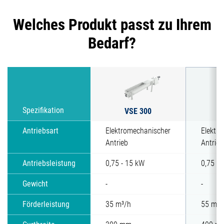
Welches Produkt passt zu Ihrem
Bedarf?
VSE 300
Spezifikation
V
Antriebsart
Elektromechanischer
Elektr
Antrieb
Antrieb
Antriebsleistung
0,75 - 15 kW
0,75 - 
Gewicht
-
-
Förderleistung
35 m³/h
55 m³/