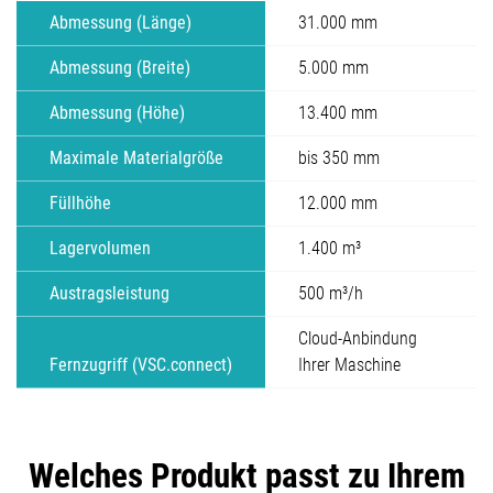
Abmessung (Länge)
31.000 mm
Abmessung (Breite)
5.000 mm
Abmessung (Höhe)
13.400 mm
Maximale Materialgröße
bis 350 mm
Füllhöhe
12.000 mm
Lagervolumen
1.400 m³
Austragsleistung
500 m³/h
Cloud-Anbindung
Fernzugriff (VSC.connect)
Ihrer Maschine
Welches Produkt passt zu Ihrem