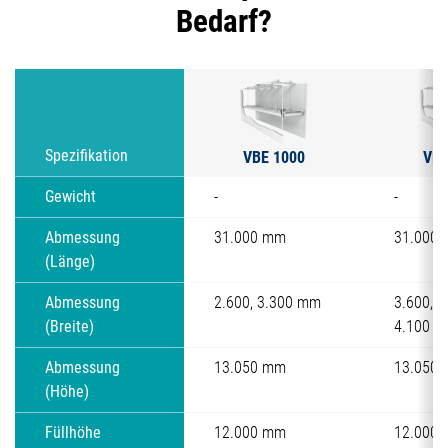
Bedarf?
VBE 1000
VBE
Spezifikation
Gewicht
-
-
Abmessung
31.000 mm
31.000
(Länge)
Abmessung
2.600, 3.300 mm
3.600, 3
(Breite)
4.100 
Abmessung
13.050 mm
13.050
(Höhe)
Füllhöhe
12.000 mm
12.000