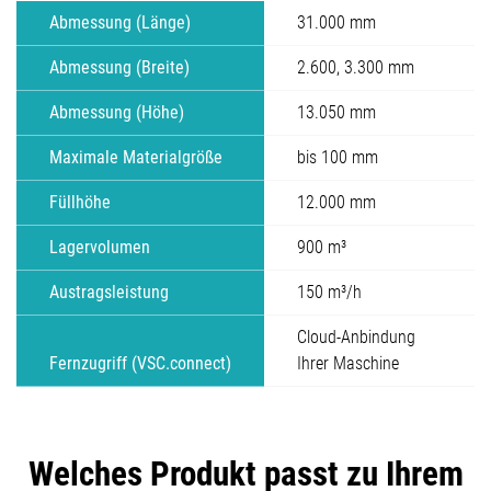
Abmessung (Länge)
31.000 mm
Abmessung (Breite)
2.600, 3.300 mm
Abmessung (Höhe)
13.050 mm
Maximale Materialgröße
bis 100 mm
Füllhöhe
12.000 mm
Lagervolumen
900 m³
Austragsleistung
150 m³/h
Cloud-Anbindung
Fernzugriff (VSC.connect)
Ihrer Maschine
Welches Produkt passt zu Ihrem