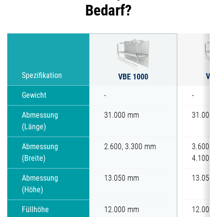
Bedarf?
VB
Spezifikation
VBE 1000
Gewicht
-
-
Abmessung
31.000 mm
31.000
(Länge)
Abmessung
2.600, 3.300 mm
3.600, 3
(Breite)
4.100 
Abmessung
13.050 mm
13.050
(Höhe)
Füllhöhe
12.000 mm
12.000