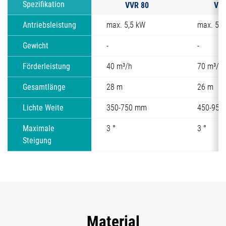
VVR 80
VVR
Spezifikation
Antriebsleistung
max. 5,5 kW
max. 5,5
Gewicht
-
-
Förderleistung
40 m³/h
70 m³/h
Gesamtlänge
28 m
26 m
Lichte Weite
350-750 mm
450-950
Maximale
3 °
3 °
Steigung
Material