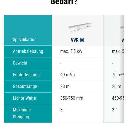
Bedarf?
VVR 80
Spezifikation
VV
Antriebsleistung
max. 5,5 kW
max. 5,5
Gewicht
-
-
Förderleistung
40 m³/h
70 m³/h
Gesamtlänge
28 m
26 m
Lichte Weite
350-750 mm
450-950
Maximale
3 °
3 °
Steigung