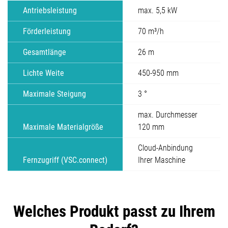
Antriebsleistung
max. 5,5 kW
Förderleistung
70 m³/h
Gesamtlänge
26 m
Lichte Weite
450-950 mm
Maximale Steigung
3 °
max. Durchmesser
Maximale Materialgröße
120 mm
Cloud-Anbindung
Fernzugriff (VSC.connect)
Ihrer Maschine
Welches Produkt passt zu Ihrem