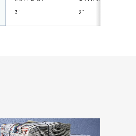
3 °
3 °