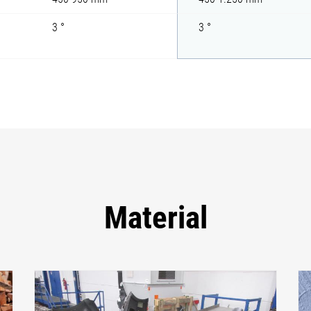
3 °
3 °
Material