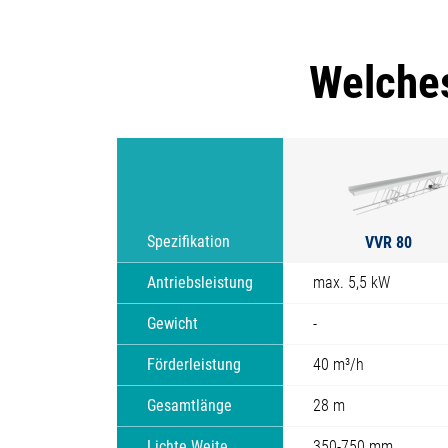
Welches
VVR 80
Spezifikation
Antriebsleistung
max. 5,5 kW
Gewicht
-
Förderleistung
40 m³/h
Gesamtlänge
28 m
Lichte Weite
350-750 mm