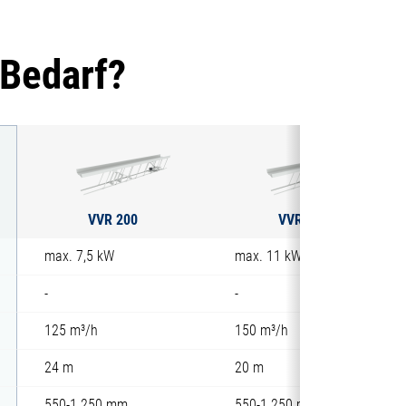
 Bedarf?
VVR 200
VVR 250
max. 7,5 kW
max. 11 kW
-
-
125 m³/h
150 m³/h
24 m
20 m
550-1.250 mm
550-1.250 mm