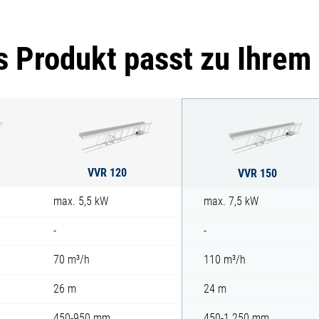
 Produkt passt zu Ihrem
VVR 120
VVR 150
max. 5,5 kW
max. 7,5 kW
-
-
70 m³/h
110 m³/h
26 m
24 m
450-950 mm
450-1.250 mm