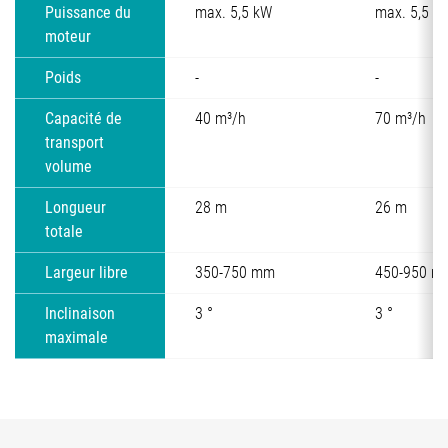
Puissance du
max. 5,5 kW
max. 5,5 k
moteur
Poids
-
-
Capacité de
40 m³/h
70 m³/h
transport
volume
Longueur
28 m
26 m
totale
Largeur libre
350-750 mm
450-950 m
Inclinaison
3 °
3 °
maximale