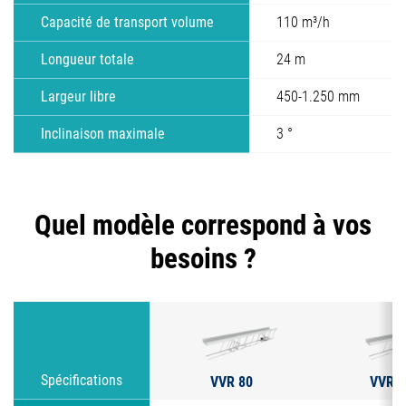
Capacité de transport volume
110 m³/h
Longueur totale
24 m
Largeur libre
450-1.250 mm
Inclinaison maximale
3 °
Quel modèle correspond à vos
besoins ?
VVR 80
VVR 1
Spécifications