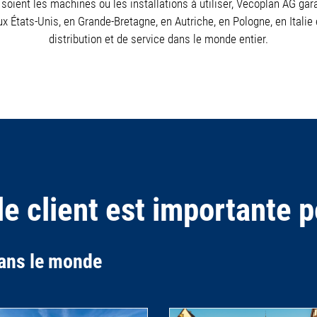
 soient les machines ou les installations à utiliser, Vecoplan AG gar
États-Unis, en Grande-Bretagne, en Autriche, en Pologne, en Italie 
distribution et de service dans le monde entier.
le client est importante 
dans le monde