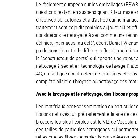
Le règlement européen sur les emballages (PPWR) 
questions restent en suspens quant à leur mise en
directives obligatoires et à d'autres qui ne man
traitement sont déjà disponibles aujourd'hui et of
considérons le nettoyage à sec comme une technolo
définies, mais aussi au-delà", décrit Daniel Wien
produisons, à partir de différents flux de matéria
le "constructeur de ponts" qui apporte une valeur 
nettoyage à sec et en technologie de lavage Pla.to 
AG, en tant que constructeur de machines et d'inst
complète allant du broyage au nettoyage des mati
Avec le broyage et le nettoyage, des flocons pro
Les matériaux post-consommation en particulier co
flocons nettoyés, un prétraitement efficace de ces
broyeurs les plus flexibles est le VIZ de Vecoplan
des tailles de particules homogènes qui permetten
telles que les fibres de papier, la poussière ou les