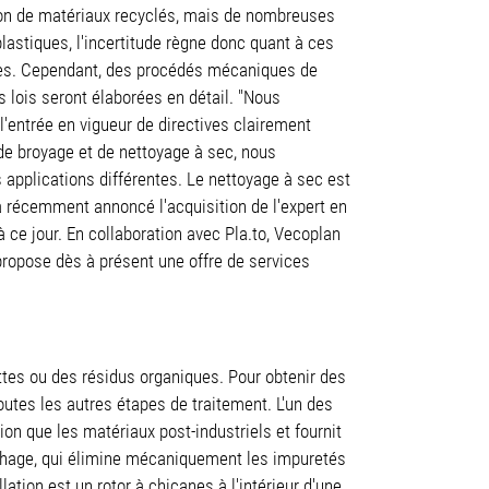
tion de matériaux recyclés, mais de nombreuses
astiques, l'incertitude règne donc quant à ces
ques. Cependant, des procédés mécaniques de
s lois seront élaborées en détail. "Nous
'entrée en vigueur de directives clairement
de broyage et de nettoyage à sec, nous
s applications différentes. Le nettoyage à sec est
 a récemment annoncé l'acquisition de l'expert en
à ce jour. En collaboration avec Pla.to, Vecoplan
 propose dès à présent une offre de services
ttes ou des résidus organiques. Pour obtenir des
outes les autres étapes de traitement. L'un des
ion que les matériaux post-industriels et fournit
séchage, qui élimine mécaniquement les impuretés
lation est un rotor à chicanes à l'intérieur d'une