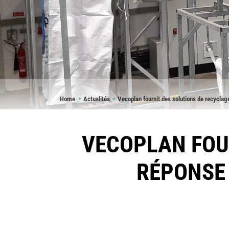
Breadcrumb
Home
Actualités
Vecoplan fournit des solutions de recycla
VECOPLAN FOU
RÉPONSE