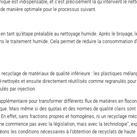
 est indispensable, et c'est précisément là qu'intervient le nettoye
s de manière optimale pour le processus suivant.
 en tant qu'étape préalable au nettoyage humide. Après le broyage,
ans le traitement humide. Cela permet de réduire la consommation d'e
 recyclage de matériaux de qualité inférieure : les plastiques mélan
ré-nettoyés et ensuite directement réutilisés comme regranulés pour
ulés par injection.
supplémentaire pour transformer différents flux de matières en flocon
que. Mais même si des quotas et des normes de qualité clairs sont int
. En effet, sans fractions propres et homogènes, ni un recyclage méc
e ne commence pas avec la législation, mais avec la technologie", e
éons les conditions nécessaires à l'obtention de recyclats de haute 