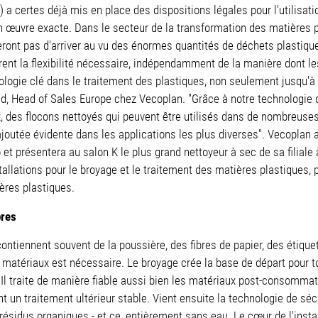
a certes déjà mis en place des dispositions légales pour l'utilisa
 œuvre exacte. Dans le secteur de la transformation des matières pl
queront pas d'arriver au vu des énormes quantités de déchets plasti
frent la flexibilité nécessaire, indépendamment de la manière dont le
gie clé dans le traitement des plastiques, non seulement jusqu'à l
and, Head of Sales Europe chez Vecoplan. "Grâce à notre technologie 
ux, des flocons nettoyés qui peuvent être utilisés dans de nombreuse
ajoutée évidente dans les applications les plus diverses". Vecoplan
et présentera au salon K le plus grand nettoyeur à sec de sa filiale 
allations pour le broyage et le traitement des matières plastiques,
ères plastiques.
pres
ntiennent souvent de la poussière, des fibres de papier, des étique
 matériaux est nécessaire. Le broyage crée la base de départ pour t
. Il traite de manière fiable aussi bien les matériaux post-consommat
t un traitement ultérieur stable. Vient ensuite la technologie de 
 résidus organiques - et ce, entièrement sans eau. Le cœur de l'instal