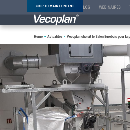
SKIP TO MAIN CONTENT
BLOG
WEBINAIRES
Breadcrumb
Home
Actualités
Vecoplan choisit le Salon Eurobois pour la p