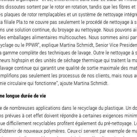
 dissoutes sortent par le rotor en rotation, tandis que les fibres et
, les plaques de rotor remplaçables et un système de nettoyage inté
a filiale Pla.to ne couvre pas seulement le procédé de nettoyage à s
éons une solution continue, du broyage au nettoyage. Nous pouvons a
 les emballages alimentaires multicouches. Nous sommes ainsi par
cyclage ou le PPWR", explique Martina Schmidt, Senior Vice Presiden
t la gamme complète des techniques de lavage. Outre le nettoyage à s
écheurs highspin et des unités de séchage thermique qui traitent la
 lavage continue qui garantit une qualité de sortie maximale des mat
simplifions pas seulement les processus de nos clients, mais nous 
ie circulaire qui fonctionne", ajoute Martina Schmidt.
une longue durée de vie
ve de nombreuses applications dans le recyclage du plastique. Un do
ns prévues à cet effet doivent répondre à certaines exigences mini
que difficilement recyclables profitent également du pré-nettoyage. 
'obtenir de nouveaux polymères. Ceux-ci servent par exemple de ma