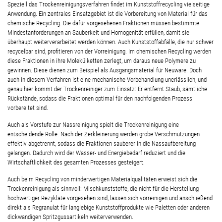
Speziell das Trockenreinigungsverfahren findet im Kunststoffrecycling vielseitige
Anwendung. Ein zentrales Einsatzgebiet ist die Vorbereitung von Material für das
chemische Recycling. Die dafür vorgesehenen Fraktionen müssen bestimmte
Mindestanforderungen an Sauberkeit und Homogenität erfüllen, damit sie
überhaupt weiterverarbeitet werden können. Auch Kunststoffabfälle, die nur schwer
recycelbar sind, profitieren von der Vorreinigung. Im chemischen Recycling werden
diese Fraktionen in ihre Molekülketten zerlegt, um daraus neue Polymere zu
gewinnen. Diese dienen zum Beispiel als Ausgangsmaterial für Neuware. Doch
auch in diesem Verfahren ist eine mechanische Vorbehandlung unerlässlich, und
genau hier kommt der Trockenreiniger zum Einsatz: Er entfernt Staub, sämtliche
Rückstände, sodass die Fraktionen optimal für den nachfolgenden Prozess
vorbereitet sind.
Auch als Vorstufe zur Nassreinigung spielt die Trockenreinigung eine
entscheidende Rolle. Nach der Zerkleinerung werden grobe Verschmutzungen
effektiv abgetrennt, sodass die Fraktionen sauberer in die Nassaufbereitung
gelangen. Dadurch wird der Wasser- und Energiebedarf reduziert und die
Wirtschaftlichkeit des gesamten Prozesses gesteigert.
Auch beim Recycling von minderwertigen Materialqualitäten erweist sich die
Trockenreinigung als sinnvoll: Mischkunststoffe, die nicht für die Herstellung
hochwertiger Rezyklate vorgesehen sind, lassen sich vorreinigen und anschließend
direkt als Regranulat für langlebige Kunststoffprodukte wie Paletten oder anderen
dickwandigen Spritzgussartikeln weiterverwenden.