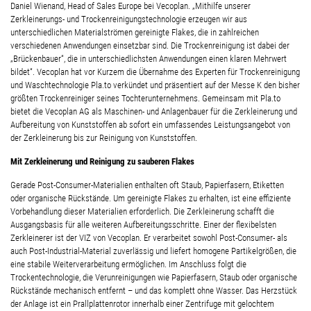
Daniel Wienand, Head of Sales Europe bei Vecoplan. „Mithilfe unserer
Zerkleinerungs- und Trockenreinigungstechnologie erzeugen wir aus
unterschiedlichen Materialströmen gereinigte Flakes, die in zahlreichen
verschiedenen Anwendungen einsetzbar sind. Die Trockenreinigung ist dabei der
„Brückenbauer“, die in unterschiedlichsten Anwendungen einen klaren Mehrwert
bildet“. Vecoplan hat vor Kurzem die Übernahme des Experten für Trockenreinigung
und Waschtechnologie Pla.to verkündet und präsentiert auf der Messe K den bisher
größten Trockenreiniger seines Tochterunternehmens. Gemeinsam mit Pla.to
bietet die Vecoplan AG als Maschinen- und Anlagenbauer für die Zerkleinerung und
Aufbereitung von Kunststoffen ab sofort ein umfassendes Leistungsangebot von
der Zerkleinerung bis zur Reinigung von Kunststoffen.
Mit Zerkleinerung und Reinigung zu sauberen Flakes
Gerade Post-Consumer-Materialien enthalten oft Staub, Papierfasern, Etiketten
oder organische Rückstände. Um gereinigte Flakes zu erhalten, ist eine effiziente
Vorbehandlung dieser Materialien erforderlich. Die Zerkleinerung schafft die
Ausgangsbasis für alle weiteren Aufbereitungsschritte. Einer der flexibelsten
Zerkleinerer ist der VIZ von Vecoplan. Er verarbeitet sowohl Post-Consumer- als
auch Post-Industrial-Material zuverlässig und liefert homogene Partikelgrößen, die
eine stabile Weiterverarbeitung ermöglichen. Im Anschluss folgt die
Trockentechnologie, die Verunreinigungen wie Papierfasern, Staub oder organische
Rückstände mechanisch entfernt – und das komplett ohne Wasser. Das Herzstück
der Anlage ist ein Prallplattenrotor innerhalb einer Zentrifuge mit gelochtem