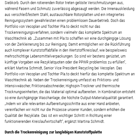
Siebkorb. Durch den rotierenden Rotor treten gelöste Verschmutzungen aus,
während Fasern und Schmutz zuverlässig abgesaugt werden. Die Innenauskleidung
aus verschleißfestem Stahl, austauschbare Rotorplatten und ein integriertes
Reinigungssystem gewährleisten einen problemlosen Dauerbetrieb. Doch das
Portfolio von Vecoplan und Tochter Pla.to deckt nicht nur das
Trockenreinigungsverfahren, sondern vielmehr das komplette Spektrum an
Waschtechnik ab. „Zusammen mit Pla.to schaffen wir eine durchgängige Lösung
von der Zerkleinerung bis zur Reinigung. Damit ermöglichen wir die Rückführung
auch komplexer Kunststoffabfälle in den Wertstoffkreislauf, wie beispielsweis
mehrschichtige Lebensmittelverpackungen. So sind wir bestens gerüstet, um
künftige Vorgaben wie Rezyklatquoten oder die PPWR problemlos zu erfüllen“,
erklärt Martina Schmidt, Senior Vice President Recycling bei Vecoplan. Das
Portfolio von Vecoplan und Tochter Pla.to deckt hierfür das komplette Spektrum an
Waschtechnik ab. Neben der Trockenreinigung umfasst es Friktions- und
Intensivwäscher, Friktionsabschneider, Highspin-Trockner und thermische
Trocknungseinheiten, die das Material optimal aufbereiten. In Kombination entsteht
so eine durchgängige Waschanlage, die höchste Output-Materialqualität garantiert.
„Indem wir alle relevanten Aufbereitungsschritte aus einer Hand anbieten,
vereinfachen wir nicht nur die Prozesse unserer Kunden, sondern erhöhen die
Qualität der Rezyklate. Das ist ein wichtiger Schritt in Richtung einer
funktionierenden Kreislaufwirtschaft“, ergänzt Martina Schmidt.
Durch die Trockenreinigung zur langlebigen Kunststoffpalette