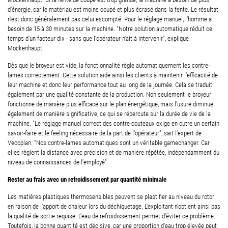
d'énergie, car le matériau est moins coupé et plus écrasé dans la fente. Le résultat
n'est donc généralement pas celui escompté. Pour le réglage manuel, l'homme a
besoin de 15 à 30 minutes sur la machine. "Notre solution automatique réduit ce
temps d'un facteur dix - sans que l'opérateur n'ait à intervenir", explique
Mockenhaupt.
Dès que le broyeur est vide, la fonctionnalité règle automatiquement les contre-
lames correctement. Cette solution aide ainsi les clients à maintenir l'efficacité de
leur machine et donc leur performance tout au long de la journée. Cela se traduit
également par une qualité constante de la production. Non seulement le broyeur
fonctionne de manière plus efficace sur le plan énergétique, mais l'usure diminue
également de manière significative, ce qui se répercute sur la durée de vie de la
machine. "Le réglage manuel correct des contre-couteaux exige en outre un certain
savoir-faire et le feeling nécessaire de la part de l'opérateur", sait l'expert de
Vecoplan. "Nos contre-lames automatiques sont un véritable gamechanger. Car
elles règlent la distance avec précision et de manière répétée, indépendamment du
niveau de connaissances de l'employé".
Rester au frais avec un refroidissement par quantité minimale
Les matières plastiques thermosensibles peuvent se plastifier au niveau du rotor
en raison de l'apport de chaleur lors du déchiquetage. L'exploitant n'obtient ainsi pas
la qualité de sortie requise. L'eau de refroidissement permet d'éviter ce problème.
Toutefois, la bonne quantité est décisive, car une proportion d'eau trop élevée peut