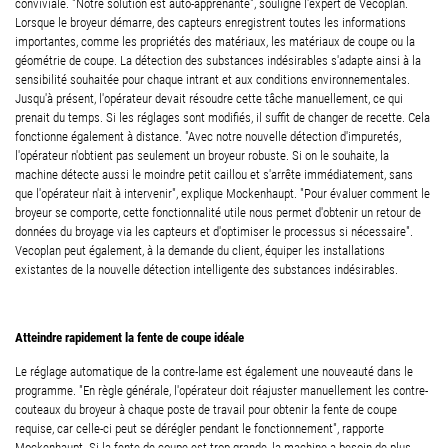
conviviale. "Notre solution est auto-apprenante", souligne l'expert de Vecoplan.
Lorsque le broyeur démarre, des capteurs enregistrent toutes les informations
importantes, comme les propriétés des matériaux, les matériaux de coupe ou la
géométrie de coupe. La détection des substances indésirables s'adapte ainsi à la
sensibilité souhaitée pour chaque intrant et aux conditions environnementales.
Jusqu'à présent, l'opérateur devait résoudre cette tâche manuellement, ce qui
prenait du temps. Si les réglages sont modifiés, il suffit de changer de recette. Cela
fonctionne également à distance. "Avec notre nouvelle détection d'impuretés,
l'opérateur n'obtient pas seulement un broyeur robuste. Si on le souhaite, la
machine détecte aussi le moindre petit caillou et s'arrête immédiatement, sans
que l'opérateur n'ait à intervenir", explique Mockenhaupt. "Pour évaluer comment le
broyeur se comporte, cette fonctionnalité utile nous permet d'obtenir un retour de
données du broyage via les capteurs et d'optimiser le processus si nécessaire".
Vecoplan peut également, à la demande du client, équiper les installations
existantes de la nouvelle détection intelligente des substances indésirables.
Atteindre rapidement la fente de coupe idéale
Le réglage automatique de la contre-lame est également une nouveauté dans le
programme. "En règle générale, l'opérateur doit réajuster manuellement les contre-
couteaux du broyeur à chaque poste de travail pour obtenir la fente de coupe
requise, car celle-ci peut se dérégler pendant le fonctionnement", rapporte
Mockenhaupt. Si la fente de coupe est trop grande, la machine a besoin de plus