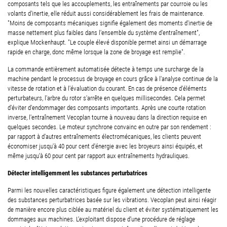
composants tels que les accouplements, les entraînements par courroie ou les
volants d'inertie, elle réduit aussi considérablement les frais de maintenance.
"Moins de composants mécaniques signifie également des moments d'inertie de
masse nettement plus faibles dans l'ensemble du système d'entraînement",
explique Mockenhaupt. "Le couple élevé disponible permet ainsi un démarrage
rapide en charge, donc même lorsque la zone de broyage est remplie".
La commande entièrement automatisée détecte à temps une surcharge de la
machine pendant le processus de broyage en cours grâce à l'analyse continue de la
vitesse de rotation et à l'évaluation du courant. En cas de présence d'éléments
perturbateurs, l'arbre du rotor s'arrête en quelques millisecondes. Cela permet
d'éviter d'endommager des composants importants. Après une courte rotation
inverse, l'entraînement Vecoplan tourne à nouveau dans la direction requise en
quelques secondes. Le moteur synchrone convainc en outre par son rendement :
par rapport à d'autres entraînements électromécaniques, les clients peuvent
économiser jusqu'à 40 pour cent d'énergie avec les broyeurs ainsi équipés, et
même jusqu'à 60 pour cent par rapport aux entraînements hydrauliques.
Détecter intelligemment les substances perturbatrices
Parmi les nouvelles caractéristiques figure également une détection intelligente
des substances perturbatrices basée sur les vibrations. Vecoplan peut ainsi réagir
de manière encore plus ciblée au matériel du client et éviter systématiquement les
dommages aux machines. L'exploitant dispose d'une procédure de réglage