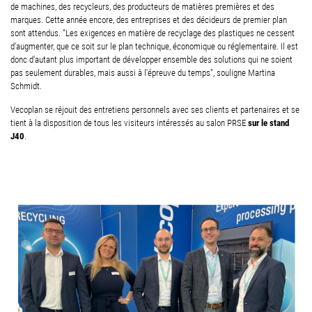
de machines, des recycleurs, des producteurs de matières premières et des
marques. Cette année encore, des entreprises et des décideurs de premier plan
sont attendus. "Les exigences en matière de recyclage des plastiques ne cessent
d'augmenter, que ce soit sur le plan technique, économique ou réglementaire. Il est
donc d'autant plus important de développer ensemble des solutions qui ne soient
pas seulement durables, mais aussi à l'épreuve du temps", souligne Martina
Schmidt.
Vecoplan se réjouit des entretiens personnels avec ses clients et partenaires et se
sur le stand
tient à la disposition de tous les visiteurs intéressés au salon PRSE
J40
.