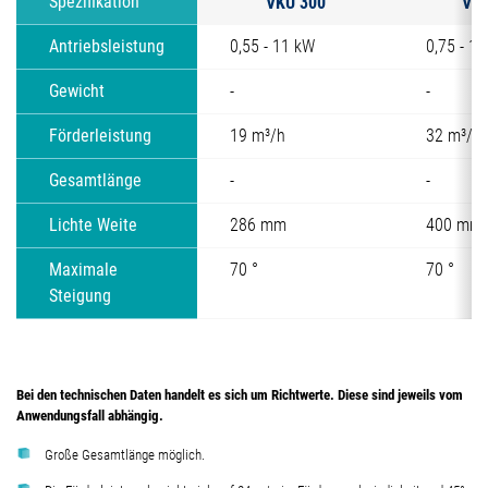
VKU 300
VKU
Spezifikation
Antriebsleistung
0,55 - 11 kW
0,75 - 1
Gewicht
-
-
Förderleistung
19 m³/h
32 m³/h
Gesamtlänge
-
-
Lichte Weite
286 mm
400 mm
Maximale
70 °
70 °
Steigung
Bei den technischen Daten handelt es sich um Richtwerte. Diese sind jeweils vom
Anwendungsfall abhängig.
Große Gesamtlänge möglich.