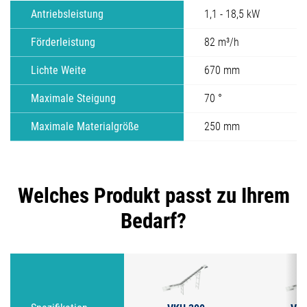
Antriebsleistung
1,1 - 18,5 kW
Förderleistung
82 m³/h
Lichte Weite
670 mm
Maximale Steigung
70 °
Maximale Materialgröße
250 mm
Welches Produkt passt zu Ihrem
Bedarf?