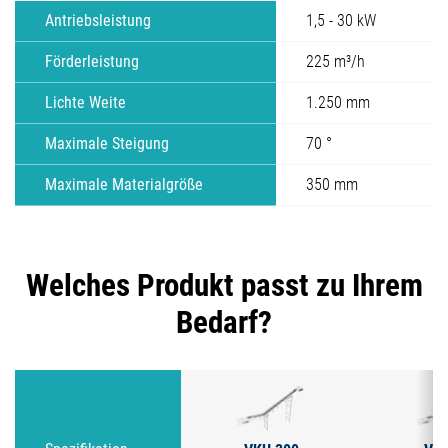
Antriebsleistung
1,5 - 30 kW
Förderleistung
225 m³/h
Lichte Weite
1.250 mm
Maximale Steigung
70 °
Maximale Materialgröße
350 mm
Welches Produkt passt zu Ihrem
Bedarf?