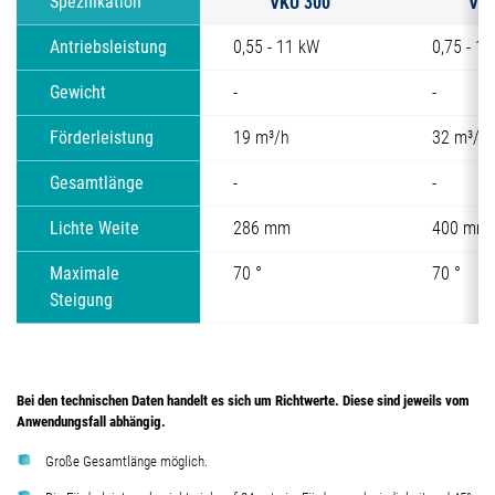
VKU 300
VKU
Spezifikation
Antriebsleistung
0,55 - 11 kW
0,75 - 1
Gewicht
-
-
Förderleistung
19 m³/h
32 m³/h
Gesamtlänge
-
-
Lichte Weite
286 mm
400 mm
Maximale
70 °
70 °
Steigung
Bei den technischen Daten handelt es sich um Richtwerte. Diese sind jeweils vom
Anwendungsfall abhängig.
Große Gesamtlänge möglich.