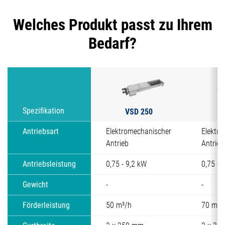
Welches Produkt passt zu Ihrem
Bedarf?
VSD 250
V
Spezifikation
Antriebsart
Elektromechanischer
Elektr
Antrieb
Antrieb
Antriebsleistung
0,75 - 9,2 kW
0,75 - 
Gewicht
-
-
Förderleistung
50 m³/h
70 m³/