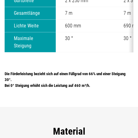
Gurtbreite
2 x 250 mm
2 x 30
Gesamtlänge
7 m
7 m
Lichte Weite
600 mm
690 m
Maximale
30 °
30 °
Steigung
Die Förderleistung bezieht sich auf einen Füllgrad von 66% und einer Steigung
30°.
Bei 0° Steigung erhöht sich die Leistung auf 460 m³/h.
Material