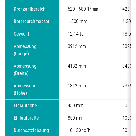
Drehzahlbereich
520 - 580 1/min
420 - 
Rotordurchmesser
1.000 mm
1.300
Gewicht
12-14 to
18 to
Abmessung
3912 mm
3825 
(Länge)
Abmessung
4132 mm
3400-
(Breite)
Abmessung
1812 mm
2375 
(Höhe)
Einlaufhöhe
450 mm
600 m
Einlaufbreite
850 mm
1050 
Durchsatzleistung
10 - 30 to/h
30 - 60