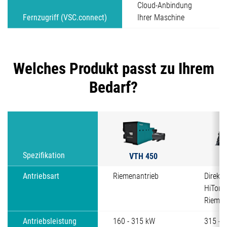
Cloud-Anbindung
Fernzugriff (VSC.connect)
Ihrer Maschine
Welches Produkt passt zu Ihrem
Bedarf?
VTH 450
V
Spezifikation
Antriebsart
Riemenantrieb
Direkta
HiTorc
Riemen
Antriebsleistung
160 - 315 kW
315 - 