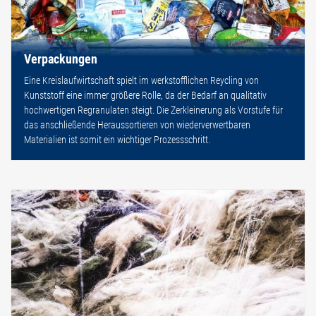
Verpackungen
Eine Kreislaufwirtschaft spielt im werkstofflichen Reycling von
Kunststoff eine immer größere Rolle, da der Bedarf an qualitativ
hochwertigen Regranulaten steigt. Die Zerkleinerung als Vorstufe für
das anschließende Heraussortieren von wiederverwertbaren
Materialien ist somit ein wichtiger Prozessschritt.