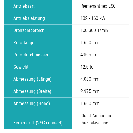
Antriebsart
Riemenantrieb ESC
Antriebsleistung
132 - 160 kW
Drehzahlbereich
100-300 1/min
Rotorlänge
1.660 mm
Rotordurchmesser
495 mm
Gewicht
12,5 to
Abmessung (Länge)
4.080 mm
Abmessung (Breite)
2.975 mm
Abmessung (Höhe)
1.600 mm
Cloud-Anbindung
Fernzugriff (VSC.connect)
Ihrer Maschine