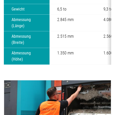
Gewicht
6,5 to
9,3 to
Abmessung
2.845 mm
4.080
(Länge)
Abmessung
2.515 mm
2.560
(Breite)
Abmessung
1.350 mm
1.600
(Höhe)