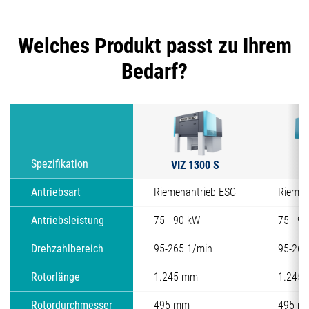
Welches Produkt passt zu Ihrem
Bedarf?
VIZ 1300 S
V
Spezifikation
Antriebsart
Riemenantrieb ESC
Riemen
Antriebsleistung
75 - 90 kW
75 - 9
Drehzahlbereich
95-265 1/min
95-265
Rotorlänge
1.245 mm
1.245
Rotordurchmesser
495 mm
495 m