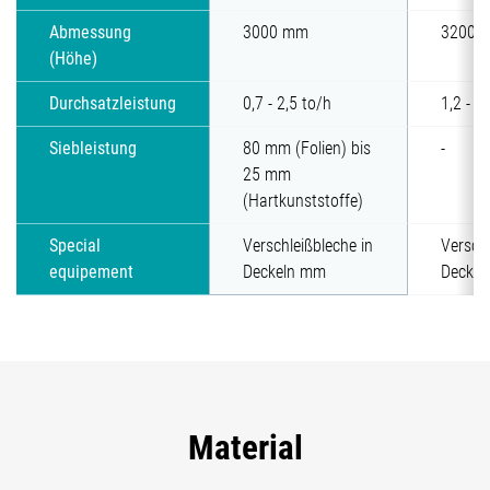
Abmessung
3000 mm
3200 
(Höhe)
Durchsatzleistung
0,7 - 2,5 to/h
1,2 - 5
Siebleistung
80 mm (Folien) bis
-
25 mm
(Hartkunststoffe)
Special
Verschleißbleche in
Verschl
equipement
Deckeln mm
Decke
Material