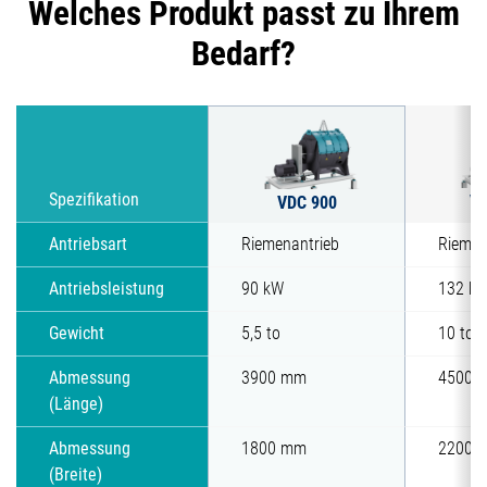
Welches Produkt passt zu Ihrem
Bedarf?
VD
Spezifikation
VDC 900
Antriebsart
Riemenantrieb
Riemen
Antriebsleistung
90 kW
132 k
Gewicht
5,5 to
10 to
Abmessung
3900 mm
4500 
(Länge)
Abmessung
1800 mm
2200 
(Breite)