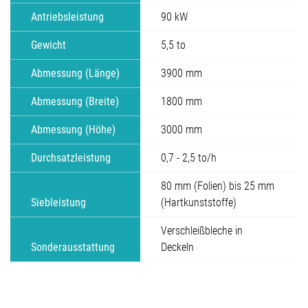
Antriebsleistung
90 kW
Gewicht
5,5 to
Abmessung (Länge)
3900 mm
Abmessung (Breite)
1800 mm
Abmessung (Höhe)
3000 mm
Durchsatzleistung
0,7 - 2,5 to/h
80 mm (Folien) bis 25 mm
Siebleistung
(Hartkunststoffe)
Verschleißbleche in
Sonderausstattung
Deckeln