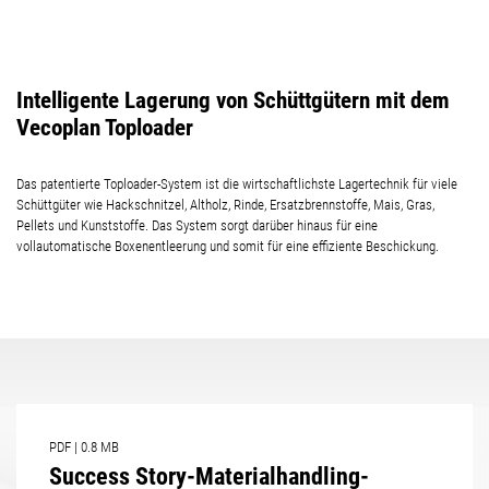
Intelligente Lagerung von Schüttgütern mit dem
Vecoplan Toploader
Das patentierte Toploader-System ist die wirtschaftlichste Lagertechnik für viele
Schüttgüter wie Hackschnitzel, Altholz, Rinde, Ersatzbrennstoffe, Mais, Gras,
Pellets und Kunststoffe. Das System sorgt darüber hinaus für eine
vollautomatische Boxenentleerung und somit für eine effiziente Beschickung.
PDF
|
0.8 MB
Success Story-Materialhandling-