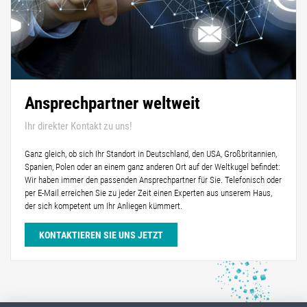
Ansprechpartner weltweit
Ihr direkter Kontakt zu uns!
Ganz gleich, ob sich Ihr Standort in Deutschland, den USA, Großbritannien,
Spanien, Polen oder an einem ganz anderen Ort auf der Weltkugel befindet:
Wir haben immer den passenden Ansprechpartner für Sie. Telefonisch oder
per E-Mail erreichen Sie zu jeder Zeit einen Experten aus unserem Haus,
der sich kompetent um Ihr Anliegen kümmert.
KONTAKTIEREN SIE UNS JETZT