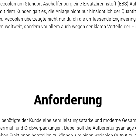
ecoplan am Standort Aschaffenburg eine Ersatzbrennstoff (EBS) Auf
t dem Kunden galt es, die Anlage nicht nur hinsichtlich der Quanti
en. Vecoplan überzeugte nicht nur durch die umfassende Engineering
en weltweit, sondern vor allem auch wegen der klaren Vorteile der 
Anforderung
n, benötigte der Kunde eine sehr leistungsstarke und moderne Gesam
rrmüll und Großverpackungen. Dabei soll die Aufbereitungsanlage di
chen Fraktionen herstellen zu können, um einen variablen Output zu 