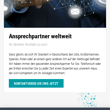
Ansprechpartner weltweit
Ihr direkter Kontakt zu uns!
Ganz gleich, ob sich Ihr Standort in Deutschland, den USA, Großbritannien,
Spanien, Polen oder an einem ganz anderen Ort auf der Weltkugel befindet:
Wir haben immer den passenden Ansprechpartner für Sie. Telefonisch oder
per E-Mail erreichen Sie zu jeder Zeit einen Experten aus unserem Haus,
der sich kompetent um Ihr Anliegen kümmert.
KONTAKTIEREN SIE UNS JETZT