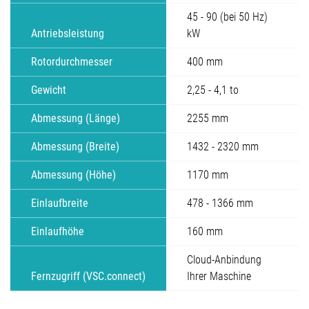
45 - 90 (bei 50 Hz)
Antriebsleistung
kW
Rotordurchmesser
400 mm
Gewicht
2,25 - 4,1 to
Abmessung (Länge)
2255 mm
Abmessung (Breite)
1432 - 2320 mm
Abmessung (Höhe)
1170 mm
Einlaufbreite
478 - 1366 mm
Einlaufhöhe
160 mm
Cloud-Anbindung
Fernzugriff (VSC.connect)
Ihrer Maschine