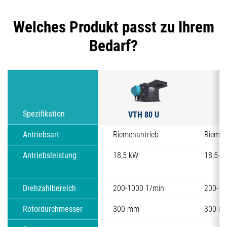
Welches Produkt passt zu Ihrem
Bedarf?
VTH 80 U
V
Spezifikation
Antriebsart
Riemenantrieb
Riemen
Antriebsleistung
18,5 kW
18,5-3
Drehzahlbereich
200-1000 1/min
200-10
Rotordurchmesser
300 mm
300 m