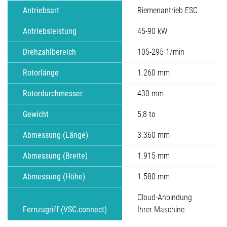
Antriebsart
Riemenantrieb ESC
Antriebsleistung
45-90 kW
Drehzahlbereich
105-295 1/min
Rotorlänge
1.260 mm
Rotordurchmesser
430 mm
Gewicht
5,8 to
Abmessung (Länge)
3.360 mm
Abmessung (Breite)
1.915 mm
Abmessung (Höhe)
1.580 mm
Cloud-Anbindung
Fernzugriff (VSC.connect)
Ihrer Maschine