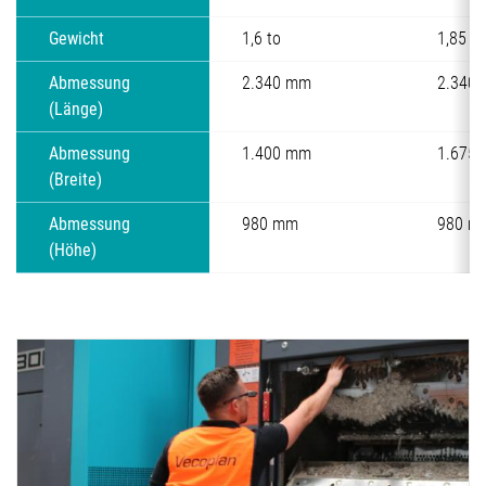
Gewicht
1,6 to
1,85 to
Abmessung
2.340 mm
2.340
(Länge)
Abmessung
1.400 mm
1.675
(Breite)
Abmessung
980 mm
980 m
(Höhe)