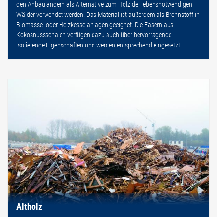
den Anbauländern als Alternative zum Holz der lebensnotwendigen
Wälder verwendet werden. Das Material ist außerdem als Brennstoff in
Biomasse- oder Heizkesselanlagen geeignet. Die Fasern aus
Kokosnussschalen verfügen dazu auch über hervorragende
isolierende Eigenschaften und werden entsprechend eingesetzt.
Altholz