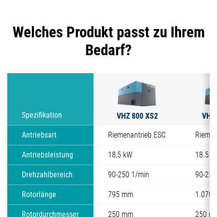
Welches Produkt passt zu Ihrem
Bedarf?
VHZ 800 XS2
VHZ 
Spezifikation
Antriebsart
Riemenantrieb ESC
Riemen
Antriebsleistung
18,5 kW
18.5 -
Drehzahlbereich
90-250 1/min
90-250
Rotorlänge
795 mm
1.070
Rotordurchmesser
250 mm
250 m