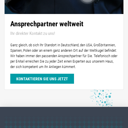
Ansprechpartner weltweit
Ihr direkter Kontakt zu uns!
Ganz gleich, ob sich Ihr Standort in Deutschland, den USA, Großbritannien,
Spanien, Polen oder an einem ganz anderen Ort auf der Weltkugel befindet:
Wir haben immer den passenden Ansprechpartner für Sie. Telefonisch oder
per E-Mail erreichen Sie zu jeder Zeit einen Experten aus unserem Haus,
der sich kompetent um Ihr Anliegen kümmert.
KONTAKTIEREN SIE UNS JETZT